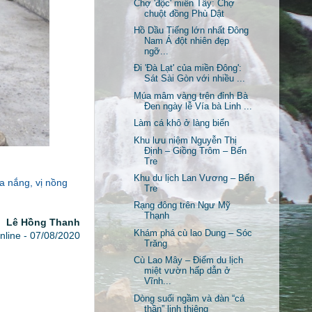
Chợ 'độc' miền Tây: Chợ
chuột đồng Phù Dật
Hồ Dầu Tiếng lớn nhất Đông
Nam Á đột nhiên đẹp
ngỡ...
Đi 'Đà Lạt' của miền Đông':
Sát Sài Gòn với nhiều ...
Múa mâm vàng trên đỉnh Bà
Đen ngày lễ Vía bà Linh ...
Làm cá khô ở làng biển
Khu lưu niệm Nguyễn Thị
Định – Giồng Trôm – Bến
Tre
Khu du lịch Lan Vương – Bến
a nắng, vị nồng
Tre
Rạng đông trên Ngư Mỹ
Thạnh
Lê Hồng Thanh
Khám phá cù lao Dung – Sóc
nline - 07/08/2020
Trăng
Cù Lao Mây – Điểm du lịch
miệt vườn hấp dẫn ở
Vĩnh...
Dòng suối ngầm và đàn “cá
thần” linh thiêng