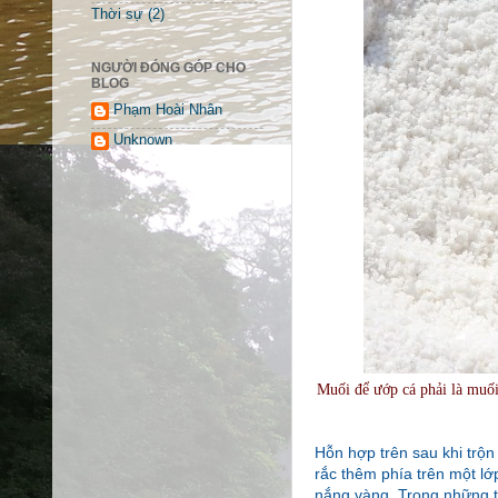
Thời sự
(2)
NGƯỜI ĐÓNG GÓP CHO
BLOG
Phạm Hoài Nhân
Unknown
Muối để ướp cá phải là muối 
Hỗn hợp trên sau khi trộn
rắc thêm phía trên một lớ
nắng vàng. Trong những t