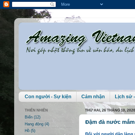
Con người - Sự kiện
Cảm nhận
Lịch sử -
THIÊN NHIÊN
THỨ HAI, 26 THÁNG 10, 202
Biển
(12)
Đậm đà nước mắm
Hang động
(4)
Hồ
(5)
Đối với người dân làng