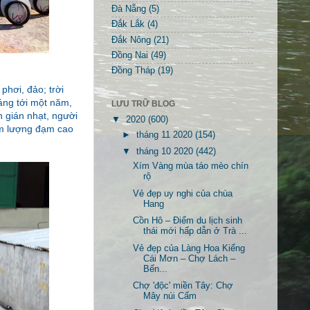
Đà Nẵng
(5)
Đắk Lắk
(4)
Đắk Nông
(21)
Đồng Nai
(49)
Đồng Tháp
(19)
phơi, đảo; trời
áng tới một năm,
LƯU TRỮ BLOG
 gián nhạt, người
▼
2020
(600)
àm lượng đạm cao
►
tháng 11 2020
(154)
▼
tháng 10 2020
(442)
Xím Vàng mùa táo mèo chín
rộ
Vẻ đẹp uy nghi của chùa
Hang
Cồn Hô – Điểm du lịch sinh
thái mới hấp dẫn ở Trà ...
Vẻ đẹp của Làng Hoa Kiểng
Cái Mơn – Chợ Lách –
Bến...
Chợ 'độc' miền Tây: Chợ
Mây núi Cấm