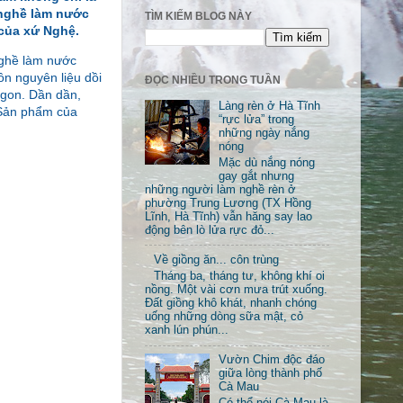
 nghề làm nước
TÌM KIẾM BLOG NÀY
 của xứ Nghệ.
nghề làm nước
ồn nguyên liệu dồi
ĐỌC NHIỀU TRONG TUẦN
ngon. Dần dần,
Làng rèn ở Hà Tĩnh
 Sản phẩm của
“rực lửa” trong
những ngày nắng
nóng
Mặc dù nắng nóng
gay gắt nhưng
những người làm nghề rèn ở
phường Trung Lương (TX Hồng
Lĩnh, Hà Tĩnh) vẫn hăng say lao
động bên lò lửa rực đỏ...
Về giồng ăn... côn trùng
Tháng ba, tháng tư, không khí oi
nồng. Một vài cơn mưa trút xuống.
Đất giồng khô khát, nhanh chóng
uống những dòng sữa mật, cỏ
xanh lún phún...
Vườn Chim độc đáo
giữa lòng thành phố
Cà Mau
Có thể nói Cà Mau là