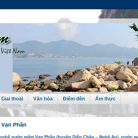
 Giai thoại
Văn hóa
Điểm đến
Ẩm thực
0
 Vạn Phần
 nghề nước mắm Vạn Phần (huyện Diễn Châu – Nghệ An), nước m