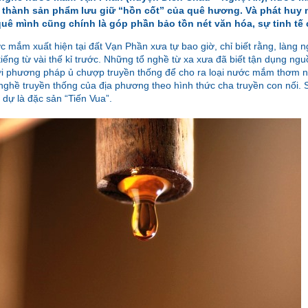
rở thành sản phẩm lưu giữ “hồn cốt” của quê hương. Và phát huy
uê mình cũng chính là góp phần bảo tồn nét văn hóa, sự tinh tế
 mắm xuất hiện tại đất Vạn Phần xưa tự bao giờ, chỉ biết rằng, làng 
iếng từ vài thế kỉ trước. Những tổ nghề từ xa xưa đã biết tận dụng ngu
với phương pháp ủ chượp truyền thống để cho ra loại nước mắm thơm 
ghề truyền thống của địa phương theo hình thức cha truyền con nối.
 dự là đặc sản “Tiến Vua”.