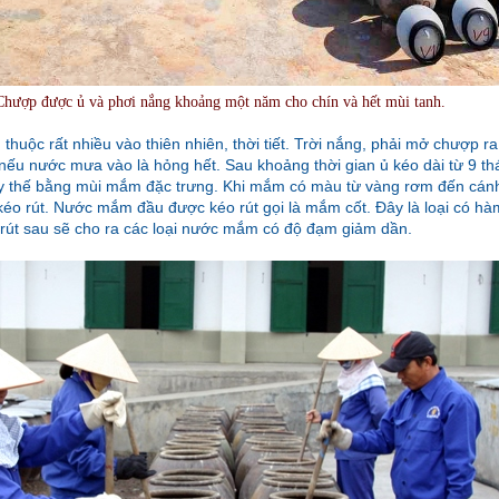
Chượp được ủ và phơi nắng khoảng một năm cho chín và hết mùi tanh.
uộc rất nhiều vào thiên nhiên, thời tiết. Trời nắng, phải mở chượp ra 
 nếu nước mưa vào là hỏng hết. Sau khoảng thời gian ủ kéo dài từ 9 th
y thế bằng mùi mắm đặc trưng. Khi mắm có màu từ vàng rơm đến cánh
kéo rút. Nước mắm đầu được kéo rút gọi là mắm cốt. Đây là loại có h
o rút sau sẽ cho ra các loại nước mắm có độ đạm giảm dần.