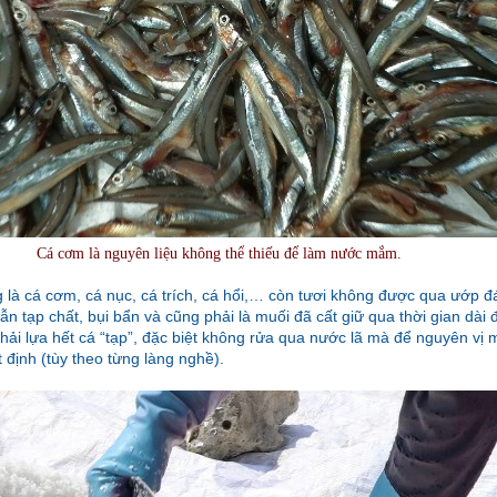
Cá cơm là nguyên liệu không thể thiếu để làm nước mắm.
à cá cơm, cá nục, cá trích, cá hổi,… còn tươi không được qua ướp đ
ẫn tạp chất, bụi bẩn và cũng phải là muối đã cất giữ qua thời gian dài
hải lựa hết cá “tạp”, đặc biệt không rửa qua nước lã mà để nguyên vị 
t định (tùy theo từng làng nghề).