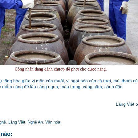
Công nhân đang đánh chượp để phơi cho được nắng.
tổng hòa giữa vị mặn của muối, vị ngọt béo của cá tươi, mùi thơm củ
mắm càng để lâu càng ngon, màu trong, vàng sậm, sánh đặc.
Làng Việt o
ghề
,
Làng Việt
,
Nghệ An
,
Văn hóa
 nào: