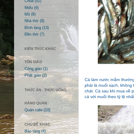
Chùa
(52)
Miếu
(9)
Mộ
(8)
Nhà thờ
(8)
Đình làng
(13)
Đền thờ
(7)
KIẾN TRÚC KHÁC
TÔN GIÁO
Công giáo
(1)
Phật giáo
(2)
Cá làm nước mắm thường l
phải là muối sạch, không l
THỨC ĂN - THỨC UỐNG
chát. Cá sau khi mua về p
cá với muối theo tỷ lệ nhấ
HÀNG QUÁN
Quán cafe
(10)
CHỦ ĐỀ KHÁC
Bảo tàng
(4)