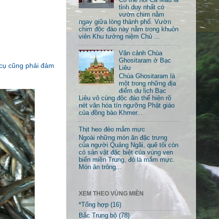
tỉnh duy nhất có
vườn chim nằm
ngay giữa lòng thành phố. Vườn
chim độc đáo này nằm trong khuôn
viên Khu tưởng niệm Chủ ...
Vãn cảnh Chùa
Ghositaram ở Bạc
 cụ cũng phải đảm
Liêu
Chùa Ghositaram là
một trong những địa
điểm du lịch Bạc
Liêu vô cùng độc đáo thể hiện rõ
nét văn hóa tín ngưỡng Phật giáo
của đồng bào Khmer...
Thịt heo đèo mắm mực
Ngoài những món ăn đặc trưng
của người Quảng Ngãi, quê tôi còn
có sản vật đặc biệt của vùng ven
biển miền Trung, đó là mắm mực.
Món ăn trông...
XEM THEO VÙNG MIỀN
*Tổng hợp
(16)
Bắc Trung bộ
(78)