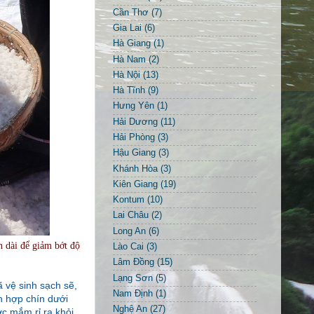
Cần Thơ
(7)
Gia Lai
(6)
Hà Giang
(1)
Hà Nam
(2)
Hà Nội
(13)
Hà Tĩnh
(9)
Hưng Yên
(1)
Hải Dương
(11)
Hải Phòng
(3)
Hậu Giang
(3)
Khánh Hòa
(3)
Kiên Giang
(19)
Kontum
(10)
Lai Châu
(2)
Long An
(6)
n dài để giảm bớt độ
Lào Cai
(3)
Lâm Đồng
(15)
Lạng Sơn
(5)
ã vệ sinh sạch sẽ,
Nam Định
(1)
ỗn hợp chín dưới
Nghệ An
(27)
c mắm rỉ ra khỏi