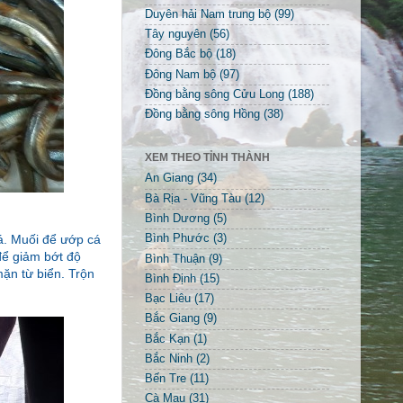
Duyên hải Nam trung bộ
(99)
Tây nguyên
(56)
Đông Bắc bộ
(18)
Đông Nam bộ
(97)
Đồng bằng sông Cửu Long
(188)
Đồng bằng sông Hồng
(38)
XEM THEO TỈNH THÀNH
An Giang
(34)
Bà Rịa - Vũng Tàu
(12)
Bình Dương
(5)
á. Muối để ướp cá
Bình Phước
(3)
 để giảm bớt độ
Bình Thuận
(9)
mặn từ biển. Trộn
Bình Định
(15)
Bạc Liêu
(17)
Bắc Giang
(9)
Bắc Kạn
(1)
Bắc Ninh
(2)
Bến Tre
(11)
Cà Mau
(31)