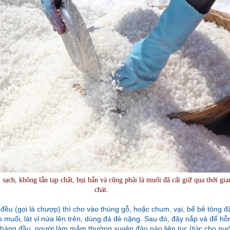
sạch, không lẫn tạp chất, bụi bẩn và cũng phải là muối đã cất giữ qua thời gia
chát.
 đều (gọi là chượp) thì cho vào thùng gỗ, hoặc chum, vại, bể bê tông đ
p muối, lát vỉ nứa lên trên, dùng đá đè nặng. Sau đó, đậy nắp và để h
háng đầu, người làm mắm thường xuyên đảo náo liên tục (tức cho nướ