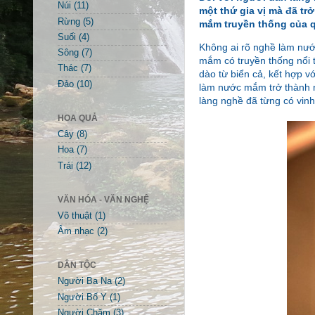
Núi
(11)
một thứ gia vị mà đã t
Rừng
(5)
mắm truyền thống của q
Suối
(4)
Không ai rõ nghề làm nước
Sông
(7)
mắm có truyền thống nổi t
Thác
(7)
dào từ biển cả, kết hợp 
Đảo
(10)
làm nước mắm trở thành n
làng nghề đã từng có vinh
HOA QUẢ
Cây
(8)
Hoa
(7)
Trái
(12)
VĂN HÓA - VĂN NGHỆ
Võ thuật
(1)
Âm nhạc
(2)
DÂN TỘC
Người Ba Na
(2)
Người Bố Y
(1)
Người Chăm
(3)