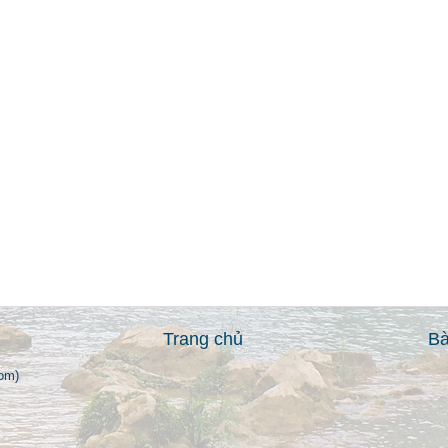
Trang chủ
Bà
om)