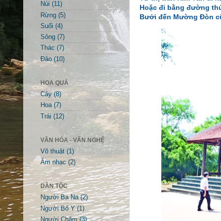
Núi
(11)
Hoặc đi bằng đường th
Rừng
(5)
Bưởi đến Mường Đòn cũn
Suối
(4)
Sông
(7)
Thác
(7)
Đảo
(10)
HOA QUẢ
Cây
(8)
Hoa
(7)
Trái
(12)
VĂN HÓA - VĂN NGHỆ
Võ thuật
(1)
Âm nhạc
(2)
DÂN TỘC
Người Ba Na
(2)
Người Bố Y
(1)
Người Chăm
(3)