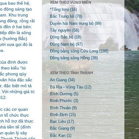
XEM THEO VÙNG MIỀN
qua bao thế hệ,
ao động sáng tạo
*Tổng hợp
(16)
Nam. Khu trung
Bắc Trung bộ
(78)
áng đãng, rộng rãi
Duyên hải Nam trung bộ
(99)
i đền ở hai bên:
Tây nguyên
(56)
tiếp đến là sông
Đông Bắc bộ
(18)
au (hướng Bắc)
ười xưa gọi đó là
Đông Nam bộ
(97)
òa.
Đồng bằng sông Cửu Long
(188)
Đồng bằng sông Hồng
(38)
 của đình được
 theo kiểu “tứ
XEM THEO TỈNH THÀNH
 sắc phong qúy
t văn hóa đặc sắc
An Giang
(34)
, đặc biệt mô tả
Bà Rịa - Vũng Tàu
(12)
 Với những giá trị
Bình Dương
(5)
012.
Bình Phước
(3)
Bình Thuận
(9)
ợc các cơ quan
Bình Định
(15)
n tổ chức thực
nh hỗ trợ đã thực
Bạc Liêu
(17)
hà tiền tế (đình
Bắc Giang
(9)
an quản lý xây
Bắc Kạn
(1)
n Thạch Thành cấp