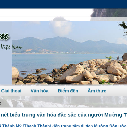
 Giai thoại
Văn hóa
Điểm đến
Ẩm thực
0
nét biểu trưng văn hóa đặc sắc của người Mường 
 xã Thành Mỹ (Thạch Thành) đến trung tâm di tích Mường Đòn ướ