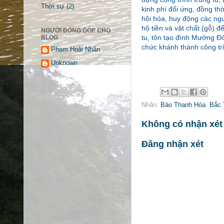
Thời sự
(2)
kinh phí đối ứng, đồng t
hội hóa, huy động các ng
hộ tiền và vật chất (gỗ) đ
NGƯỜI ĐÓNG GÓP CHO
tu, tôn tạo đình Mường Đò
BLOG
chức khánh thành công tr
Phạm Hoài Nhân
Unknown
Nhãn:
Báo Thanh Hóa
,
Bắc 
Không có nhận xét
Đăng nhận xét