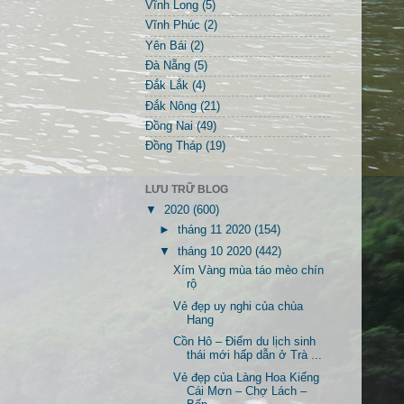
Vĩnh Long
(5)
Vĩnh Phúc
(2)
Yên Bái
(2)
Đà Nẵng
(5)
Đắk Lắk
(4)
Đắk Nông
(21)
Đồng Nai
(49)
Đồng Tháp
(19)
LƯU TRỮ BLOG
▼
2020
(600)
►
tháng 11 2020
(154)
▼
tháng 10 2020
(442)
Xím Vàng mùa táo mèo chín
rộ
Vẻ đẹp uy nghi của chùa
Hang
Cồn Hô – Điểm du lịch sinh
thái mới hấp dẫn ở Trà ...
Vẻ đẹp của Làng Hoa Kiểng
Cái Mơn – Chợ Lách –