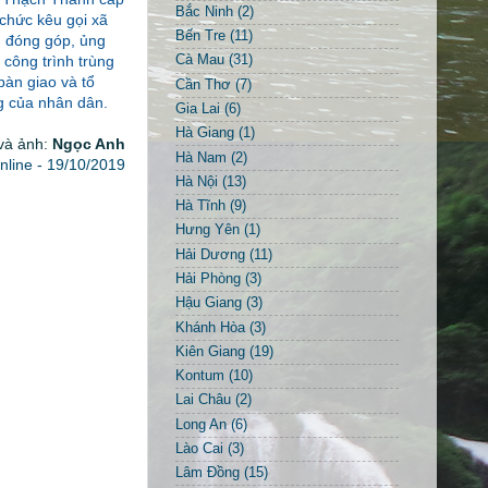
Bắc Ninh
(2)
chức kêu gọi xã
Bến Tre
(11)
g đóng góp, ủng
 công trình trùng
Cà Mau
(31)
bàn giao và tổ
Cần Thơ
(7)
g của nhân dân.
Gia Lai
(6)
Hà Giang
(1)
 và ảnh:
Ngọc Anh
Hà Nam
(2)
line - 19/10/2019
Hà Nội
(13)
Hà Tĩnh
(9)
Hưng Yên
(1)
Hải Dương
(11)
Hải Phòng
(3)
Hậu Giang
(3)
Khánh Hòa
(3)
Kiên Giang
(19)
Kontum
(10)
Lai Châu
(2)
Long An
(6)
Lào Cai
(3)
Lâm Đồng
(15)