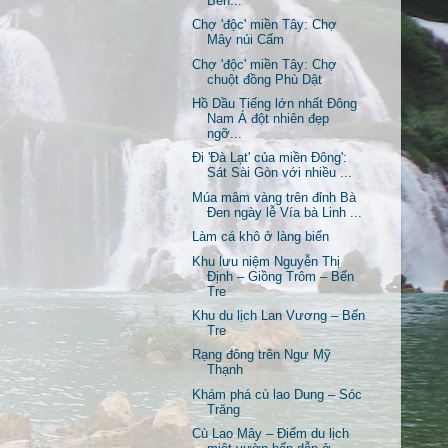
Bến...
Chợ 'độc' miền Tây: Chợ
Mây núi Cấm
Chợ 'độc' miền Tây: Chợ
chuột đồng Phù Dật
Hồ Dầu Tiếng lớn nhất Đông
Nam Á đột nhiên đẹp
ngỡ...
Đi 'Đà Lạt' của miền Đông':
Sát Sài Gòn với nhiều ...
Múa mâm vàng trên đỉnh Bà
Đen ngày lễ Vía bà Linh ...
Làm cá khô ở làng biển
Khu lưu niệm Nguyễn Thị
Định – Giồng Trôm – Bến
Tre
Khu du lịch Lan Vương – Bến
Tre
Rạng đông trên Ngư Mỹ
Thạnh
Khám phá cù lao Dung – Sóc
Trăng
Cù Lao Mây – Điểm du lịch