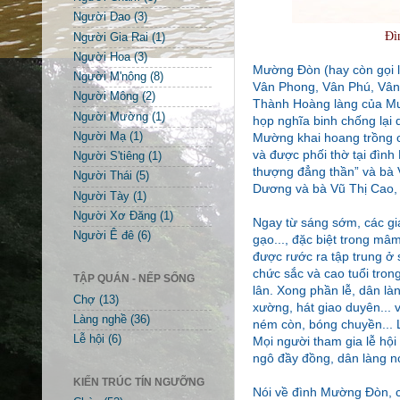
Người Dao
(3)
Đì
Người Gia Rai
(1)
Người Hoa
(3)
Mường Đòn (hay còn gọi l
Người M'nông
(8)
Vân Phong, Vân Phú, Vân 
Người Mông
(2)
Thành Hoàng làng của Mư
Người Mường
(1)
họp nghĩa binh chống lại
Người Mạ
(1)
Mường khai hoang trồng cấ
và được phối thờ tại đì
Người S'tiêng
(1)
thượng đẳng thần” và bà 
Người Thái
(5)
Dương và bà Vũ Thị Cao, 
Người Tày
(1)
Người Xơ Đăng
(1)
Ngay từ sáng sớm, các gi
Người Ê đê
(6)
gạo..., đặc biệt trong mâ
được rước ra tập trung ở 
chức sắc và cao tuổi tro
TẬP QUÁN - NẾP SỐNG
lân. Xong phần lễ, dân là
Chợ
(13)
xường, hát giao duyên... 
Làng nghề
(36)
ném còn, bóng chuyền... 
Lễ hội
(6)
Mọi người tham gia lễ hội
ngô đầy đồng, dân làng n
KIẾN TRÚC TÍN NGƯỠNG
Nói về đình Mường Đòn, c