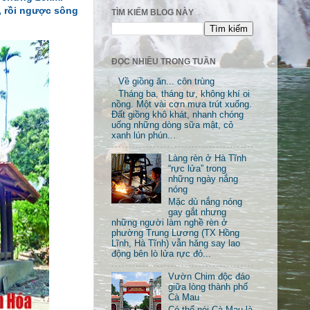
 rồi ngược sông
TÌM KIẾM BLOG NÀY
ĐỌC NHIỀU TRONG TUẦN
Về giồng ăn... côn trùng
Tháng ba, tháng tư, không khí oi
nồng. Một vài cơn mưa trút xuống.
Đất giồng khô khát, nhanh chóng
uống những dòng sữa mật, cỏ
xanh lún phún...
Làng rèn ở Hà Tĩnh
“rực lửa” trong
những ngày nắng
nóng
Mặc dù nắng nóng
gay gắt nhưng
những người làm nghề rèn ở
phường Trung Lương (TX Hồng
Lĩnh, Hà Tĩnh) vẫn hăng say lao
động bên lò lửa rực đỏ...
Vườn Chim độc đáo
giữa lòng thành phố
Cà Mau
Có thể nói Cà Mau là