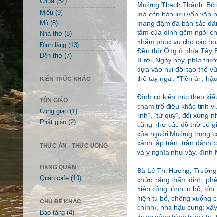
Chùa
(52)
Mường Thạch Thành. Bởi, đ
Miếu
(9)
mà còn bảo lưu vốn văn h
mang đậm đà bản sắc dân 
Mộ
(8)
tâm của đình gồm ngôi chí
Nhà thờ
(8)
nhằm phục vụ cho các hoạt
Đình làng
(13)
Đền thờ Ông ở phía Tây B
Đền thờ
(7)
Bưởi. Ngày nay, phía trư
dựa vào núi đồi tạo thế v
thế tay ngai: “Tiền án, h
KIẾN TRÚC KHÁC
Đình có kiến trúc theo ki
TÔN GIÁO
chạm trổ điêu khắc tinh vi
Công giáo
(1)
linh”, “tứ quý”, đối xứng 
Phật giáo
(2)
cũng như các đồ thờ có giá
của người Mường trong các
cảnh tập trận, trận đánh 
THỨC ĂN - THỨC UỐNG
và ý nghĩa như vậy, đình
HÀNG QUÁN
Bà Lê Thị Hương, Trưởng 
Quán cafe
(10)
chức năng thẩm định, phê
hiện công trình tu bổ, t
hiện tu bổ, chống xuống c
CHỦ ĐỀ KHÁC
chính), nhà hậu cung; xây
Bảo tàng
(4)
dựng công trình trùng t