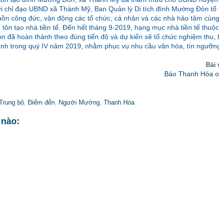
hời chỉ đạo UBND xã Thành Mỹ, Ban Quản lý Di tích đình Mường Đòn tổ 
uồn công đức, vận động các tổ chức, cá nhân và các nhà hảo tâm cùn
ể tôn tạo nhà tiền tế. Đến hết tháng 9-2019, hạng mục nhà tiền tế thuộc
n đã hoàn thành theo đúng tiến độ và dự kiến sẽ tổ chức nghiệm thu, 
ình trong quý IV năm 2019, nhằm phục vụ nhu cầu văn hóa, tín ngưỡn
Bài
Báo Thanh Hóa on
Trung bộ
,
Điểm đến
,
Người Mường
,
Thanh Hóa
 nào: