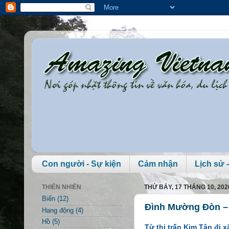
Con người - Sự kiện
Cảm nhận
Lịch sử -
THIÊN NHIÊN
THỨ BẢY, 17 THÁNG 10, 202
Biển
(12)
Đình Mường Đòn – 
Hang động
(4)
Hồ
(5)
Từ thị trấn Kim Tân đi