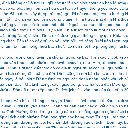
ình không chỉ là nơi lưu giữ các tư liệu và sinh hoạt văn hóa Mường 
óa cổ và phát huy nền văn hóa dân tộc về truyền thống yêu nước và l
tộc. Đình được xây dựng trên một gò đồi đất cao, mặt chính hướng 
nh tẩm 3 gian và ngôi tiền đường 5 gian. Phía trước mặt đình khá tho
 động vui chơi giải trí của nhân dân. Ngoài khu trung tâm, còn hai ngô
ắc và đền thờ Bà ở phía Tây Nam. Phía trước đình là một cánh đồng, 
ớc (hướng Nam) là khu dân cư, có đường giao thông chạy qua. Phía s
ững chắc. Bên tả có dãy núi đá vôi, bên hữu có sông Bưởi uốn lượn, ng
ậu chẩm, tả thanh long, hữu bạch hổ”, tạo nên một thế phong thủy hài h
ểu chồng rường kẻ chuyền và chồng rường kẻ bảy. Trên các vì cột, kèo
, hoa văn trau chuốt, đường nét uyển chuyển, như: Hoa, lá, chim, thú...
nhau. Đình là di tích kiến trúc gỗ có giá trị nghệ thuật còn lưu giữ nhiều
 trị lịch sử, nghệ thuật lâu đời. Đình cũng là nơi bảo lưu các sinh hoạ
 ngày lễ hội, như: Diễn tuồng ca ngợi các danh nhân, nhân vật lịch sử
của thần Bạch Mã Linh Lang, cách gieo trồng, cấy hái của dân Mường...
 Mường Đòn đã được xếp hạng Di tích lịch sử - văn hóa cấp tỉnh năm 2
Phòng Văn hóa - Thông tin huyện Thạch Thành, cho biết: Sau khi đư
 duyệt, UBND huyện Thạch Thành đã ban hành các quyết định, văn bả
ôn tạo đình Mường Đòn. Trong những năm qua, bằng nguồn ngân sách tỉ
ấp di tích đình Mường Đòn, bao gồm các hạng mục: Trùng tu, tôn tạo n
 dựng sân, đường nội bộ, kè chắn đất, đường vào di tích... Đến nay, B
u, tôn tạo đình Mường Đòn, xã Thành Mỹ đã tham mưu cho UBND huyệ