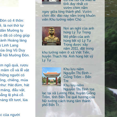
tỉnh duy nhất có
vườn chim nằm
ngay giữa lòng thành phố. Vườn
chim độc đáo này nằm trong khuôn
viên Khu tưởng niệm Chủ ...
Đòn có 4 thôn:
 là nơi thờ tự
Nơi an nghỉ của anh
 dân Mường tụ
hùng Lý Tự Trọng
ao đã có công giúp
Mộ phần của anh
Thành Hoàng làng
hùng liệt sỹ Lý Tự
Trọng được xây
ã Linh Lang
năm 2011, đặt trong
 của ông Vũ Duy
khu tưởng niệm ở xã Việt Tiến,
Lễ hội Mường Đòn.
huyện Thạch Hà. Anh hùng liệt sỹ
Lý Tự ...
âm ngũ quả, rượu
Khu lưu niệm
c mâm cỗ và lễ vật
Nguyễn Thị Định –
 những người có
Giồng Trôm – Bến
cồng, chiêng, múa
Tre
như: Hát đúm, hát
Khu lưu niệm
Nguyễn Thị Định tọa
h mảng, đấu vật,
lạc tại xã Lương Hòa, huyện Giồng
ằng lệ phá cỗ.
Trôm, tỉnh Bến Tre quê hương của
àng tốt tươi, lúa
Nữ tướng cách trung tâm thành
phố Bến Tr...
ắc của người