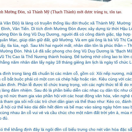
nh Mường Đòn, xã Thành Mỹ (Thạch Thành) mới được trùng tu, tôn tạo.
à Vân Đội) là làng có truyền thống lâu đời thuộc xã Thành Mỹ. Mường 
Đình, Vân Tiến. Di tích đình Mường Đòn được xây dựng từ thời Hậu Lê,
ờng Đòn là ông Vũ Duy Dương, người đã có công đánh giặc, tập hợp
 quân Mạc, giúp dân giữ đất, giữ Mường. Và em gái ông là bà Vũ Thị C
y, tỉa lúa, ngô. Sau khi hai người mất, nhân dân tôn là phúc thần – 
nh Mường Đòn. Nhà Lê đã sắc phong cho ông Vũ Duy Dương là “Bạch M
Vũ Thị Cao là Thổ Nương thành hoàng. Để tưởng nhớ công lao to lớn
hằng năm nhân dân lấy ngày 18 tháng giêng âm lịch là ngày tổ chức 
a đình trong làng đã chuẩn bị các mâm cỗ, gồm có: Xôi nếp nương, m
m cỗ bắt buộc phải có một con cá chép hấp hoặc rán. Kiệu cùng với cá
sân đình. Phần lễ được tổ chức trang trọng, với các nghi thức tế lễ do
ng làng đảm nhiệm. Sau đó là phần biểu diễn các nhạc cụ dân tộc như 
ng nô nức tham gia vào phần hội với các hoạt động văn hóa, văn nghệ 
và tham gia sôi nổi các trò chơi dân gian và thể thao như: Kéo co, đán
Lễ hội cứ thế kéo dài đến hết đêm và bế mạc vào sáng ngày hôm sau b
 cùng nhau ăn cỗ vui vẻ và cầu chúc cho một năm đất trời yên ả, mùa m
o đủ.
ó thể khẳng định đây là ngôi đền cổ biểu trưng cho nét văn hóa đặc s