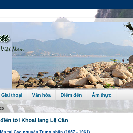
 Giai thoại
Văn hóa
Điểm đến
Ẩm thực
20
điền tới Khoai lang Lệ Cần
iền tại Cao nguyên Trung phần (1957 - 1961)