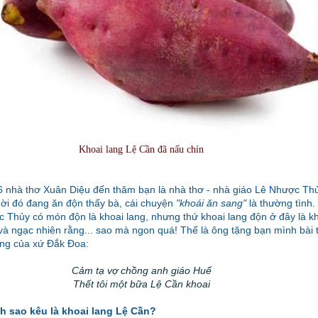
Khoai lang Lệ Cần đã nấu chín
 nhà thơ Xuân Diệu đến thăm bạn là nhà thơ - nhà giáo Lê Nhược Th
hời đó đang ăn độn thấy bà, cái chuyện
"khoái ăn sang"
là thường tình
c Thủy có món độn là khoai lang, nhưng thứ khoai lang độn ở đây là k
và ngạc nhiên rằng... sao mà ngon quá! Thế là ông tặng bạn mình bài t
ang của xứ Đắk Đoa:
Cảm tạ vợ chồng anh giáo Huế
Thết tôi một bữa Lệ Cần khoai
h sao kêu là khoai lang Lệ Cần?