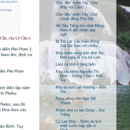
Chợ 'độc' miền Tây: Chợ
Mây núi Cấm
Chợ 'độc' miền Tây: Chợ
chuột đồng Phù Dật
Hồ Dầu Tiếng lớn nhất Đông
Nam Á đột nhiên đẹp
ngỡ...
 Cần, cầu Lệ Cần.n
Đi 'Đà Lạt' của miền Đông':
Sát Sài Gòn với nhiều ...
h điền Plei Piơm 1
.
Múa mâm vàng trên đỉnh Bà
 Nam lên, định cư
Đen ngày lễ Vía bà Linh ...
Làm cá khô ở làng biển
iền Plei Piơm
Khu lưu niệm Nguyễn Thị
Định – Giồng Trôm – Bến
Tre
Khu du lịch Lan Vương – Bến
inh điền lập năm
Tre
nh Pleiku.
Rạng đông trên Ngư Mỹ
Thạnh
Pleiku, sau đó
k Đoa theo các
Khám phá cù lao Dung – Sóc
Trăng
Cù Lao Mây – Điểm du lịch
Tân Bình. Tuy
miệt vườn hấp dẫn ở