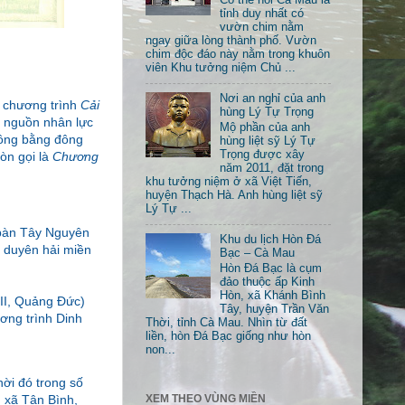
tỉnh duy nhất có
vườn chim nằm
ngay giữa lòng thành phố. Vườn
chim độc đáo này nằm trong khuôn
viên Khu tưởng niệm Chủ ...
Nơi an nghỉ của anh
a chương trình
Cải
hùng Lý Tự Trọng
ố nguồn nhân lực
Mộ phần của anh
đồng bằng đông
hùng liệt sỹ Lý Tự
Trọng được xây
òn gọi là
Chương
năm 2011, đặt trong
khu tưởng niệm ở xã Việt Tiến,
huyện Thạch Hà. Anh hùng liệt sỹ
Lý Tự ...
a bàn Tây Nguyên
Khu du lịch Hòn Đá
h duyên hải miền
Bạc – Cà Mau
Hòn Đá Bạc là cụm
đảo thuộc ấp Kinh
Hòn, xã Khánh Bình
 II, Quảng Đức)
Tây, huyện Trần Văn
ơng trình Dinh
Thời, tỉnh Cà Mau. Nhìn từ đất
liền, hòn Đá Bạc giống như hòn
non...
hời đó trong số
XEM THEO VÙNG MIỀN
 xã Tân Bình,