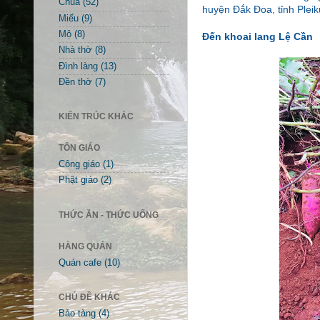
Chùa
(52)
huyện Đắk Đoa, tỉnh Pleik
Miếu
(9)
Mộ
(8)
Đến khoai lang Lệ Cần
Nhà thờ
(8)
Đình làng
(13)
Đền thờ
(7)
KIẾN TRÚC KHÁC
TÔN GIÁO
Công giáo
(1)
Phật giáo
(2)
THỨC ĂN - THỨC UỐNG
HÀNG QUÁN
Quán cafe
(10)
CHỦ ĐỀ KHÁC
Bảo tàng
(4)