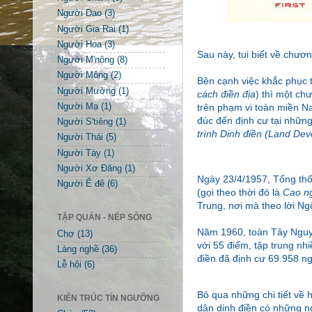
Người Dao
(3)
Người Gia Rai
(1)
Người Hoa
(3)
Sau này, tui biết về chươn
Người M'nông
(8)
Người Mông
(2)
Bên cạnh việc khắc phục 
Người Mường
(1)
cách điền địa
) thì một ch
trên phạm vi toàn miền N
Người Mạ
(1)
đúc đến định cư tại nhữ
Người S'tiêng
(1)
trình Dinh điền (Land De
Người Thái
(5)
Người Tày
(1)
Người Xơ Đăng
(1)
Ngày 23/4/1957, Tổng th
Người Ê đê
(6)
(gọi theo thời đó là
Cao n
Trung, nơi mà theo lời Ng
TẬP QUÁN - NẾP SỐNG
Năm 1960, toàn Tây Nguyên
Chợ
(13)
với 55 điểm, tập trung nh
Làng nghề
(36)
điền đã định cư 69.958 ng
Lễ hội
(6)
Bỏ qua những chi tiết về 
KIẾN TRÚC TÍN NGƯỠNG
dân dinh điền có những n