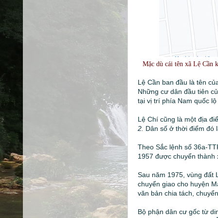
Mặc dù cái tên xã Lệ Cần 
Lệ Cần ban đầu là tên của
Những cư dân đầu tiên củ
tại vị trí phía Nam quốc 
Lệ Chí cũng là một địa đi
2.
Dân số ở thời điểm đó 
Theo Sắc lệnh số 36a-TTP
1957 được chuyển thành xã
Sau năm 1975, vùng đất Lệ
chuyển giao cho huyện Ma
văn bản chia tách, chuyển
Bộ phận dân cư gốc từ din