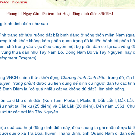
Phong bì Ngày đầu tiên tem thư Hoạt động dinh điền 3/6/1961
g trình dinh điền như sau:
tình trạng sở hữu ruộng đất bất bình đẳng ở nông thôn miền Nam (qu
ương trình khác không kém phần quan trọng đó là tiến hành tái phân b
am, chú trọng vào việc điều chuyển một bộ phận dân cư tại các vùng 
ng vùng thưa dân như Tây Nam Bộ, Đông Nam Bộ và Tây Nguyên, hay c
velopment Program)
.
ống VNCH chính thức khởi động
Chương trình Dinh điền
, trong đó, đị
guyên Trung phần
) được ưu tiên dùng để định cư người dân từ các tỉn
ô Đình Diệm là “có quá nhiều cát và không đủ đất”], lên sinh sống.
 có 6 khu dinh điền (Kon Tum, Pleiku I, Pleiku II, Đắk Lắk I, Đắk Lắk
iều nhất tại Pleiku (25 điểm) và Đắk Lắk (20 điểm). Đến năm 1961, Chư
ười từ các nơi lên Tây Nguyên.
hiệu quả của hoạt động dinh điền này, điều chúng ta ghi nhận được là t
gười quê ở xã Trà Đóa, huyện Thăng Bình, tỉnh Quảng Nam di dân đến