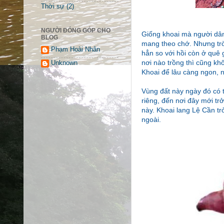
Thời sự
(2)
NGƯỜI ĐÓNG GÓP CHO
Giống khoai mà người dân
BLOG
mang theo chớ. Nhưng trời
Phạm Hoài Nhân
hẳn so với hồi còn ở quê 
nơi nào trồng thì cũng kh
Unknown
Khoai để lâu càng ngon, n
Vùng đất này ngày đó có 
riêng, đến nơi đây mới tr
này. Khoai lang Lệ Cần tr
ngoài.