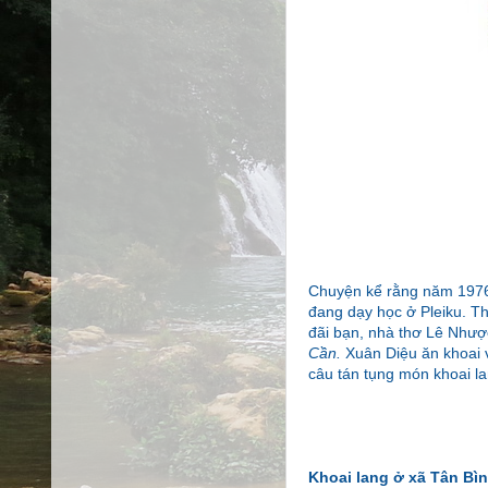
Chuyện kể rằng năm 1976
đang dạy học ở Pleiku. T
đãi bạn, nhà thơ Lê Nhượ
Cần.
Xuân Diệu ăn khoai 
câu tán tụng món khoai l
Khoai lang ở xã Tân Bìn