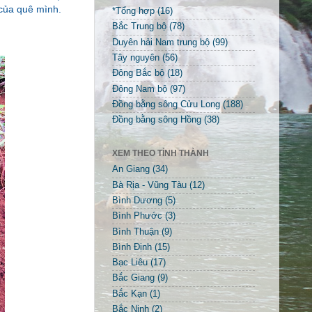
của quê mình.
*Tổng hợp
(16)
Bắc Trung bộ
(78)
Duyên hải Nam trung bộ
(99)
Tây nguyên
(56)
Đông Bắc bộ
(18)
Đông Nam bộ
(97)
Đồng bằng sông Cửu Long
(188)
Đồng bằng sông Hồng
(38)
XEM THEO TỈNH THÀNH
An Giang
(34)
Bà Rịa - Vũng Tàu
(12)
Bình Dương
(5)
Bình Phước
(3)
Bình Thuận
(9)
Bình Định
(15)
Bạc Liêu
(17)
Bắc Giang
(9)
Bắc Kạn
(1)
Bắc Ninh
(2)