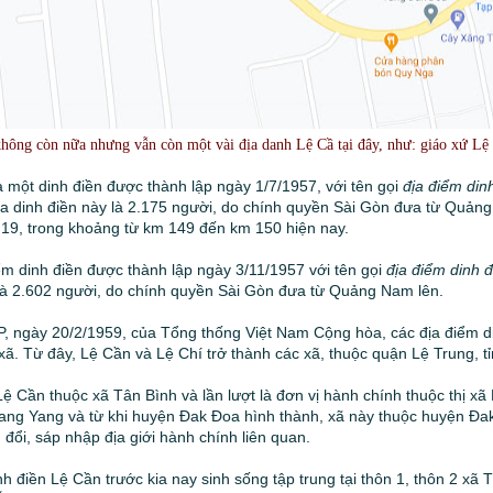
không còn nữa nhưng vẫn còn một vài địa danh Lệ Cầ tại đây, như: giáo xứ Lệ
 một dinh điền được thành lập ngày 1/7/1957, với tên gọi
địa điểm din
a dinh điền này là 2.175 người, do chính quyền Sài Gòn đưa từ Quảng
lộ 19, trong khoảng từ km 149 đến km 150 hiện nay.
ểm dinh điền được thành lập ngày 3/11/1957 với tên gọi
địa điểm dinh đ
là 2.602 người, do chính quyền Sài Gòn đưa từ Quảng Nam lên.
, ngày 20/2/1959, của Tổng thống Việt Nam Cộng hòa, các địa điểm d
. Từ đây, Lệ Cần và Lệ Chí trở thành các xã, thuộc quận Lệ Trung, tỉ
 Cần thuộc xã Tân Bình và lần lượt là đơn vị hành chính thuộc thị xã 
ng Yang và từ khi huyện Đak Đoa hình thành, xã này thuộc huyện Đa
 đổi, sáp nhập địa giới hành chính liên quan.
h điền Lệ Cần trước kia nay sinh sống tập trung tại thôn 1, thôn 2 xã 