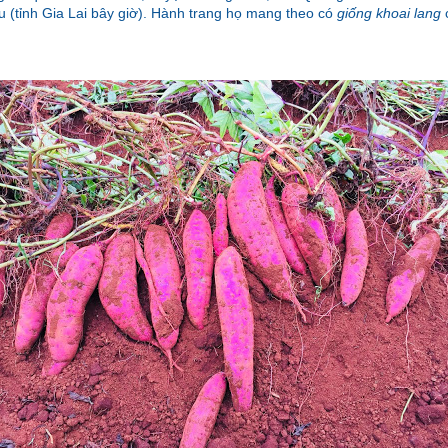
u (tỉnh Gia Lai bây giờ). Hành trang họ mang theo có
giống khoai lang