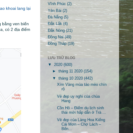
Vĩnh Phúc
(2)
o khoai lang lại
Yên Bái
(2)
Đà Nẵng
(5)
g bằng ven biển
Đắk Lắk
(4)
a, có 2 địa điểm
Đắk Nông
(21)
Đồng Nai
(49)
Đồng Tháp
(19)
LƯU TRỮ BLOG
▼
2020
(600)
►
tháng 11 2020
(154)
▼
tháng 10 2020
(442)
Xím Vàng mùa táo mèo chín
rộ
Vẻ đẹp uy nghi của chùa
Hang
Cồn Hô – Điểm du lịch sinh
thái mới hấp dẫn ở Trà ...
Vẻ đẹp của Làng Hoa Kiểng
Cái Mơn – Chợ Lách –
Bến...