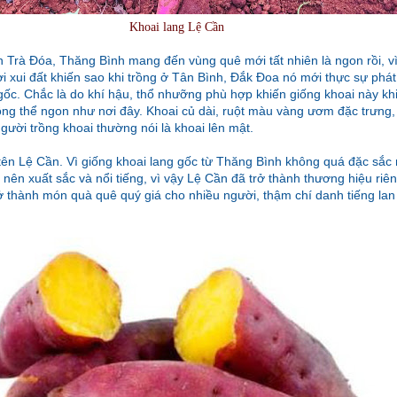
Khoai lang Lệ Cần
 Trà Đóa, Thăng Bình mang đến vùng quê mới tất nhiên là ngon rồi, v
 xui đất khiến sao khi trồng ở Tân Bình, Đắk Đoa nó mới thực sự phát 
gốc. Chắc là do khí hậu, thổ nhưỡng phù hợp khiến giống khoai này kh
ông thể ngon như nơi đây.
Khoai củ dài, ruột màu vàng ươm đặc trưng, 
gười trồng khoai thường nói là khoai lên mật.
tên Lệ Cần. Vì giống khoai lang gốc từ Thăng Bình không quá đặc sắc
ở nên xuất sắc và nổi tiếng, vì vậy Lệ Cần đã trở thành thương hiệu riê
ở thành món quà quê quý giá cho nhiều người, thậm chí danh tiếng lan