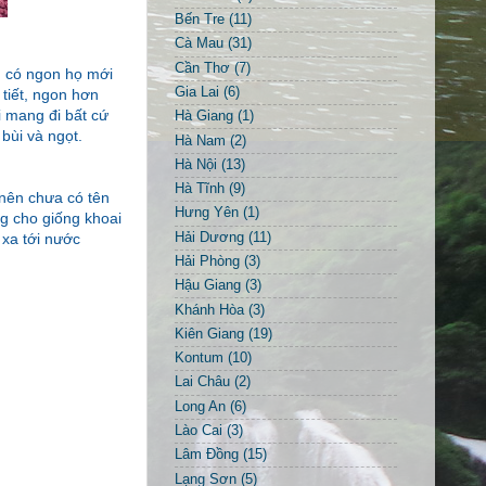
Bến Tre
(11)
Cà Mau
(31)
Cần Thơ
(7)
ì có ngon họ mới
Gia Lai
(6)
tiết, ngon hơn
i mang đi bất cứ
Hà Giang
(1)
bùi và ngọt.
Hà Nam
(2)
Hà Nội
(13)
Hà Tĩnh
(9)
 nên chưa có tên
Hưng Yên
(1)
ng cho giống khoai
Hải Dương
(11)
 xa tới nước
Hải Phòng
(3)
Hậu Giang
(3)
Khánh Hòa
(3)
Kiên Giang
(19)
Kontum
(10)
Lai Châu
(2)
Long An
(6)
Lào Cai
(3)
Lâm Đồng
(15)
Lạng Sơn
(5)