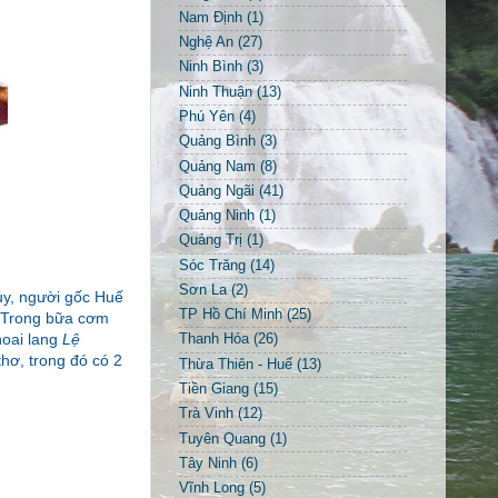
Nam Định
(1)
Nghệ An
(27)
Ninh Bình
(3)
Ninh Thuận
(13)
Phú Yên
(4)
Quảng Bình
(3)
Quảng Nam
(8)
Quảng Ngãi
(41)
Quảng Ninh
(1)
Quảng Trị
(1)
Sóc Trăng
(14)
Sơn La
(2)
ủy, người gốc Huế
TP Hồ Chí Minh
(25)
. Trong bữa cơm
hoai lang
Lệ
Thanh Hóa
(26)
hơ, trong đó có 2
Thừa Thiên - Huế
(13)
Tiền Giang
(15)
Trà Vinh
(12)
Tuyên Quang
(1)
Tây Ninh
(6)
Vĩnh Long
(5)