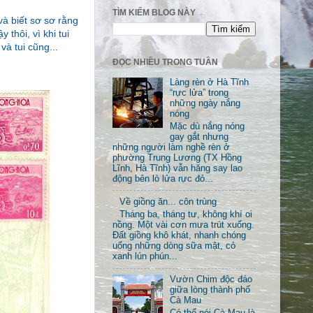
TÌM KIẾM BLOG NÀY
à biết sơ sơ rằng
thôi, vì khi tui
à tui cũng...
ĐỌC NHIỀU TRONG TUẦN
Làng rèn ở Hà Tĩnh
“rực lửa” trong
những ngày nắng
nóng
Mặc dù nắng nóng
gay gắt nhưng
những người làm nghề rèn ở
phường Trung Lương (TX Hồng
Lĩnh, Hà Tĩnh) vẫn hăng say lao
động bên lò lửa rực đỏ...
Về giồng ăn... côn trùng
Tháng ba, tháng tư, không khí oi
nồng. Một vài cơn mưa trút xuống.
Đất giồng khô khát, nhanh chóng
uống những dòng sữa mật, cỏ
xanh lún phún...
Vườn Chim độc đáo
giữa lòng thành phố
Cà Mau
Có thể nói Cà Mau là