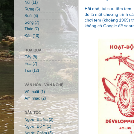
Núi
(11)
Hồi nhỏ, tui sưu tầm tem.
Rừng
(5)
đó là một chương trình cả
Suối
(4)
chơi tem (khoảng 1969) th
Sông
(7)
không có Google để search
Thác
(7)
Đảo
(10)
HOA QUẢ
Cây
(8)
Hoa
(7)
Trái
(12)
VĂN HÓA - VĂN NGHỆ
Võ thuật
(1)
Âm nhạc
(2)
DÂN TỘC
Người Ba Na
(2)
Người Bố Y
(1)
Người Chăm
(3)