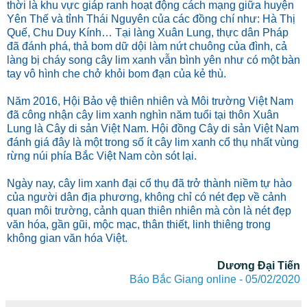
thời là khu vực giáp ranh hoạt động cách mạng giữa huyện
Yên Thế và tỉnh Thái Nguyên của các đồng chí như: Hà Thị
Quế, Chu Duy Kính… Tại làng Xuân Lung, thực dân Pháp
đã đánh phá, thả bom dữ dội làm nứt chuông của đình, cả
làng bị cháy song cây lim xanh vẫn bình yên như có một bàn
tay vô hình che chở khỏi bom đạn của kẻ thù.
Năm 2016, Hội Bảo vệ thiên nhiên và Môi trường Việt Nam
đã công nhận cây lim xanh nghìn năm tuổi tại thôn Xuân
Lung là Cây di sản Việt Nam. Hội đồng Cây di sản Việt Nam
đánh giá đây là một trong số ít cây lim xanh cổ thụ nhất vùng
rừng núi phía Bắc Việt Nam còn sót lại.
Ngày nay, cây lim xanh đại cổ thụ đã trở thành niềm tự hào
của người dân địa phương, không chỉ có nét đẹp về cảnh
quan môi trường, cảnh quan thiên nhiên mà còn là nét đẹp
văn hóa, gần gũi, mộc mạc, thân thiết, linh thiêng trong
không gian văn hóa Việt.
Dương Đại Tiến
Báo Bắc Giang online - 05/02/2020