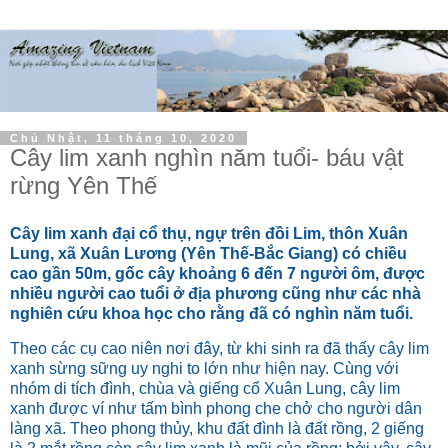
Chủ Nhật, 11 tháng 10, 2020
Cây lim xanh nghìn năm tuổi- báu vật
rừng Yên Thế
Cây lim xanh đại cổ thụ, ngự trên đồi Lim, thôn Xuân
Lung, xã Xuân Lương (Yên Thế-Bắc Giang) có chiều
cao gần 50m, gốc cây khoảng 6 đến 7 người ôm, được
nhiều người cao tuổi ở địa phương cũng như các nhà
nghiên cứu khoa học cho rằng đã có nghìn năm tuổi.
Theo các cụ cao niên nơi đây, từ khi sinh ra đã thấy cây lim
xanh sừng sững uy nghi to lớn như hiện nay. Cùng với
nhóm di tích đình, chùa và giếng cổ Xuân Lung, cây lim
xanh được ví như tấm bình phong che chở cho người dân
làng xã. Theo phong thủy, khu đất đình là đất rồng, 2 giếng