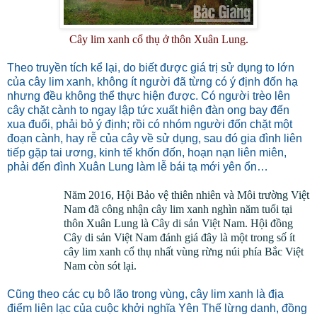
Cây lim xanh cổ thụ ở thôn Xuân Lung.
Theo truyền tích kể lại, do biết được giá trị sử dụng to lớn
của cây lim xanh, không ít người đã từng có ý định đốn hạ
nhưng đều không thể thực hiện được. Có người trèo lên
cây chặt cành to ngay lập tức xuất hiện đàn ong bay đến
xua đuổi, phải bỏ ý định; rồi có nhóm người đốn chặt một
đoạn cành, hay rễ của cây về sử dụng, sau đó gia đình liên
tiếp gặp tai ương, kinh tế khốn đốn, hoạn nạn liên miên,
phải đến đình Xuân Lung làm lễ bái tạ mới yên ổn…
Năm 2016, Hội Bảo vệ thiên nhiên và Môi trường Việt
Nam đã công nhận cây lim xanh nghìn năm tuổi tại
thôn Xuân Lung là Cây di sản Việt Nam. Hội đồng
Cây di sản Việt Nam đánh giá đây là một trong số ít
cây lim xanh cổ thụ nhất vùng rừng núi phía Bắc Việt
Nam còn sót lại.
Cũng theo các cụ bô lão trong vùng, cây lim xanh là địa
điểm liên lạc của cuộc khởi nghĩa Yên Thế lừng danh, đồng