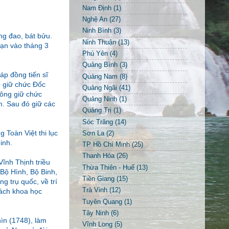
Nam Định
(1)
Nghệ An
(27)
Ninh Bình
(3)
ong đao, bát bửu.
Ninh Thuận
(13)
soạn vào tháng 3
Phú Yên
(4)
Quảng Bình
(3)
áp đồng tiến sĩ
Quảng Nam
(8)
ọ giữ chức Đốc
Quảng Ngãi
(41)
ông giữ chức
Quảng Ninh
(1)
m. Sau đó giữ các
Quảng Trị
(1)
Sóc Trăng
(14)
 Toàn Việt thi lục
Sơn La
(2)
Ninh.
TP Hồ Chí Minh
(25)
Thanh Hóa
(26)
Vĩnh Thịnh triều
Thừa Thiên - Huế
(13)
Bộ Hình, Bộ Binh,
Tiền Giang
(15)
g trụ quốc, về trí
Trà Vinh
(12)
sách khoa học
Tuyên Quang
(1)
Tây Ninh
(6)
hìn (1748), làm
Vĩnh Long
(5)