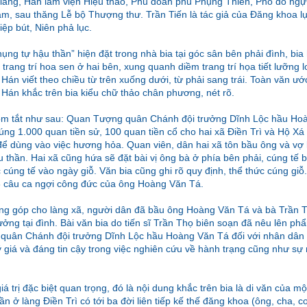
lang, Hàn lâm viện Hiệu thảo, Phủ doãn phủ Phụng Thiên, Phó đô ngự
m, sau thăng Lễ bộ Thượng thư. Trần Tiến là tác giả của Đăng khoa lụ
iệp bút, Niên phả lục.
ụng tự hậu thần” hiện đặt trong nhà bia tại góc sân bên phải đình, bia
 trang trí hoa sen ở hai bên, xung quanh diềm trang trí họa tiết lưỡng 
án viết theo chiều từ trên xuống dưới, từ phải sang trái. Toàn văn ư
Hán khắc trên bia kiểu chữ thảo chân phương, nét rõ.
 tóm tắt như sau: Quan Tượng quân Chánh đội trưởng Dĩnh Lộc hầu Ho
ng 1.000 quan tiền sử, 100 quan tiền cổ cho hai xã Điền Trì và Hộ Xá
để dùng vào việc hương hỏa. Quan viên, dân hai xã tôn bầu ông và vợ 
 thần. Hai xã cũng hứa sẽ đặt bài vị ông bà ở phía bên phải, cúng tế 
 cúng tế vào ngày giỗ. Văn bia cũng ghi rõ quy định, thể thức cúng giỗ
18 câu ca ngợi công đức của ông Hoàng Văn Tá.
ng góp cho làng xã, người dân đã bầu ông Hoàng Văn Tá và bà Trần 
ưởng tại đình. Bài văn bia do tiến sĩ Trần Thọ biên soạn đã nêu lên ph
quân Chánh đội trưởng Dĩnh Lộc hầu Hoàng Văn Tá đối với nhân dân 
ý giá và đáng tin cậy trong việc nghiên cứu về hành trạng cũng như s
iá trị đặc biệt quan trọng, đó là nội dung khắc trên bia là di văn của 
ần ở làng Điền Trì có tới ba đời liên tiếp kế thế đăng khoa (ông, cha, co