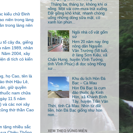
Tháng ba, tháng tư, không khí oi
nồng. Một vài cơn mưa trút xuống.
Đất giồng khô khát, nhanh chóng
c kiểu chữ Đinh
uống những dòng sữa mật, cỏ
ao niên trong làng
xanh lún phún...
dân trong làng nên
Ngôi nhà cổ vật gốm
sứ
 tố cây đa, giếng
Hơn 20 năm nay ông
nông dân Nguyễn
ầu năm 1989, nhân
Văn Trường (58 tuổi,
h. Năm 2004, xây
ở làng Sơn Kiệu, xã
n di tích có kiến
Chấn Hưng, huyện Vĩnh Tường,
tỉnh Vĩnh Phúc) đi dọc sông Hồng
sư...
, họ Cao, tên là
Khu du lịch Hòn Đá
Vào thời Hậu Lê,
Bạc – Cà Mau
uân, giữ quyền
Hòn Đá Bạc là cụm
t thuốc nam chữa
đảo thuộc ấp Kinh
Hòn, xã Khánh Bình
ngày 11.5 năm
Tây, huyện Trần Văn
) và các nơi xây
Thời, tỉnh Cà Mau. Nhìn từ đất
cũng thờ thần Cao
liền, hòn Đá Bạc giống như hòn
non...
n tặng nhiều sắc
XEM THEO VÙNG MIỀN
 vua Chiêu Thống