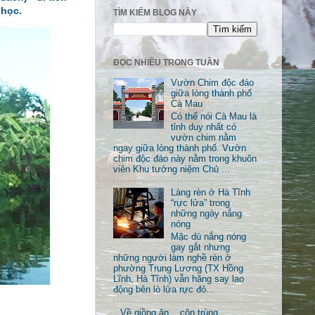
 học.
TÌM KIẾM BLOG NÀY
ĐỌC NHIỀU TRONG TUẦN
Vườn Chim độc đáo
giữa lòng thành phố
Cà Mau
Có thể nói Cà Mau là
tỉnh duy nhất có
vườn chim nằm
ngay giữa lòng thành phố. Vườn
chim độc đáo này nằm trong khuôn
viên Khu tưởng niệm Chủ ...
Làng rèn ở Hà Tĩnh
“rực lửa” trong
những ngày nắng
nóng
Mặc dù nắng nóng
gay gắt nhưng
những người làm nghề rèn ở
phường Trung Lương (TX Hồng
Lĩnh, Hà Tĩnh) vẫn hăng say lao
động bên lò lửa rực đỏ...
Về giồng ăn... côn trùng