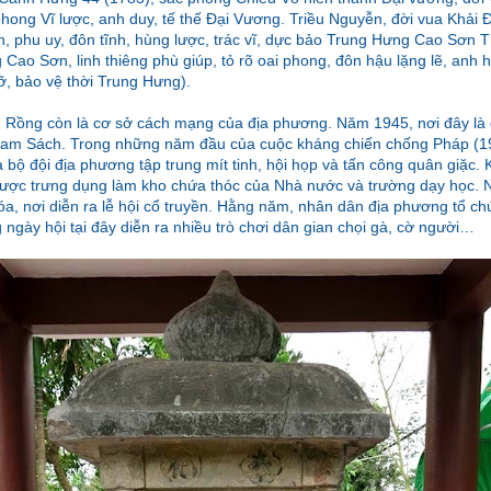
hong Vĩ lược, anh duy, tế thế Đại Vương. Triều Nguyễn, đời vua Khải 
nh, phu uy, đôn tĩnh, hùng lược, trác vĩ, dực bảo Trung Hưng Cao Sơn
Cao Sơn, linh thiêng phù giúp, tỏ rõ oai phong, đôn hậu lặng lẽ, anh
đỡ, bảo vệ thời Trung Hưng).
ình Rồng còn là cơ sở cách mạng của địa phương. Năm 1945, nơi đây là 
Nam Sách. Trong những năm đầu của cuộc kháng chiến chống Pháp (19
và bộ đội địa phương tập trung mít tinh, hội họp và tấn công quân giặc.
ược trưng dụng làm kho chứa thóc của Nhà nước và trường dạy học. N
óa, nơi diễn ra lễ hội cổ truyền. Hằng năm, nhân dân địa phương tổ ch
 ngày hội tại đây diễn ra nhiều trò chơi dân gian chọi gà, cờ người…