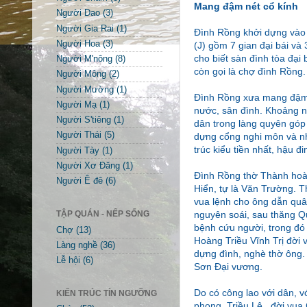
Mang đậm nét cổ kính
Người Dao
(3)
Người Gia Rai
(1)
Đình Rồng khởi dựng vào 
Người Hoa
(3)
(J) gồm 7 gian đại bái và
cho biết sàn đình tòa đại
Người M'nông
(8)
còn gọi là chợ đình Rồng.
Người Mông
(2)
Người Mường
(1)
Đình Rồng xưa mang đậm né
Người Mạ
(1)
nước, sân đình. Khoảng 
Người S'tiêng
(1)
dân trong làng quyên góp
Người Thái
(5)
dựng cổng nghi môn và nhà
trúc kiểu tiền nhất, hậu đ
Người Tày
(1)
Người Xơ Đăng
(1)
Đình Rồng thờ Thành hoàn
Người Ê đê
(6)
Hiển, tự là Văn Trường. Th
vua lệnh cho ông dẫn quâ
nguyên soái, sau thăng Q
TẬP QUÁN - NẾP SỐNG
bệnh cứu người, trong đó
Chợ
(13)
Hoàng Triều Vĩnh Trị đời 
Làng nghề
(36)
dựng đình, nghè thờ ông.
Lễ hội
(6)
Sơn Đại vương.
Do có công lao với dân, v
KIẾN TRÚC TÍN NGƯỠNG
phong. Triều Lê , đời vu