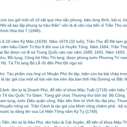
 còn lưu giữ một số cổ vật quý như sắc phong, kiệu long đình, bài vị, l
“Nhị xã tạo lập phụng tự hậu thần” vốn là di văn của tiến sĩ Trần Thọ 
hính Hòa thứ 7 (1686).
ày 6.10 năm Kỷ Mão (1639). Năm 1670 (32 tuổi), Trần Thọ đỗ Đệ tam gi
 niên hiệu Cảnh Trị thứ 8 đời vua Lê Huyền Tông. Năm 1684, Trần Th
ai lần được cử đi sứ Trung Quốc vào các năm 1688, 1691. Năm 1693, 
phu, Bồi tụng, Công bộ Hữu Thị lang, được phong tước Phương Trì na
 Hộ, Tả Thị lang Bộ Lễ rồi đến Phó Đô ngự sử.
hơ. Tác phẩm của ông có Nhuận Phủ thi tập, hiện còn ba bài chép trong
à tác giả của một số bài văn bia trên địa bàn tỉnh Hải Dương và Bắc 
 Cảnh, tên tự là Doanh Phủ, đỗ tiến sĩ khoa Mậu Tuất (1718) niên hiệu 
n Tế tửu Quốc Tử Giám. Từng giữ chức Thượng thư bốn bộ: Bộ Công, 
ham tụng, tước Diệu quận công, Đặc tiến Kim tử Vinh lộc đại phu, Thượn
Khuyến nông sứ. Trần Cảnh là tác giả của Minh nông chiêm phả - bộ 
 nước ta dâng lên vua Lê Hiển Tông năm Kỷ Tỵ (1749).
 Tiến, tên tự là Hậu Phủ, tên hiệu là Cát Xuyên, đỗ tiến sĩ khoa Mậu T