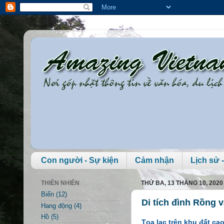
Con người - Sự kiện
Cảm nhận
Lịch sử -
THIÊN NHIÊN
THỨ BA, 13 THÁNG 10, 2020
Biển
(12)
Di tích đình Rồng v
Hang động
(4)
Hồ
(5)
Tọa lạc trên khu đất ca