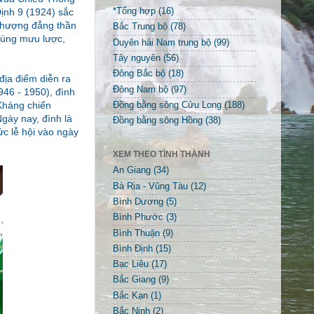
Định 9 (1924) sắc
*Tổng hợp
(16)
 Thượng đẳng thần
Bắc Trung bộ
(78)
 hùng mưu lược,
Duyên hải Nam trung bộ
(99)
Tây nguyên
(56)
Đông Bắc bộ
(18)
địa điểm diễn ra
Đông Nam bộ
(97)
46 - 1950), đình
 Kháng chiến
Đồng bằng sông Cửu Long
(188)
gày nay, đình là
Đồng bằng sông Hồng
(38)
ức lễ hội vào ngày
XEM THEO TỈNH THÀNH
An Giang
(34)
Bà Rịa - Vũng Tàu
(12)
Bình Dương
(5)
Bình Phước
(3)
Bình Thuận
(9)
Bình Định
(15)
Bạc Liêu
(17)
Bắc Giang
(9)
Bắc Kạn
(1)
Bắc Ninh
(2)