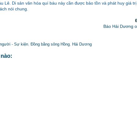
u Lê. Di sản văn hóa quí báu này cần được bảo tồn và phát huy giá trị
ách nói chung.
Báo Hải Dương on
người - Sự kiện
,
Đồng bằng sông Hồng
,
Hải Dương
 nào: