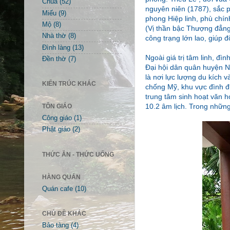
Chùa
(52)
nguyên niên (1787), sắc p
Miếu
(9)
phong Hiệp linh, phù chí
Mộ
(8)
(Vị thần bậc Thượng đẳng 
Nhà thờ
(8)
công trạng lớn lao, giúp 
Đình làng
(13)
Ngoài giá trị tâm linh, đ
Đền thờ
(7)
Đại hội dân quân huyện 
là nơi lực lượng du kích 
KIẾN TRÚC KHÁC
chống Mỹ, khu vực đình đ
trung tâm sinh hoạt văn h
10.2 âm lịch. Trong những
TÔN GIÁO
Công giáo
(1)
Phật giáo
(2)
THỨC ĂN - THỨC UỐNG
HÀNG QUÁN
Quán cafe
(10)
CHỦ ĐỀ KHÁC
Bảo tàng
(4)