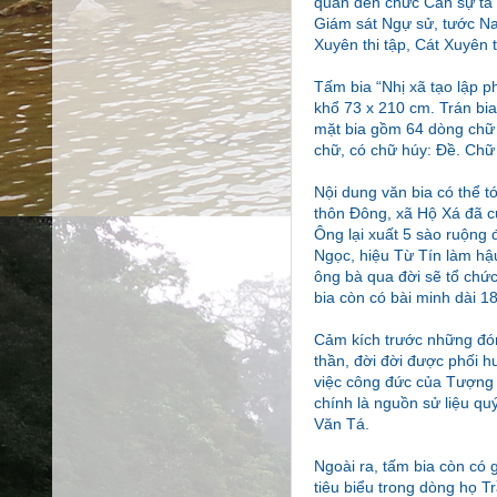
quan đến chức Cẩn sự tá 
Giám sát Ngự sử, tước Na
Xuyên thi tập, Cát Xuyên t
Tấm bia “Nhị xã tạo lập ph
khổ 73 x 210 cm. Trán bia
mặt bia gồm 64 dòng chữ H
chữ, có chữ húy: Đề. Chữ 
Nội dung văn bia có thể
thôn Đông, xã Hộ Xá đã cú
Ông lại xuất 5 sào ruộng 
Ngọc, hiệu Từ Tín làm hậu
ông bà qua đời sẽ tổ chức
bia còn có bài minh dài 
Cảm kích trước những đó
thần, đời đời được phối h
việc công đức của Tượng 
chính là nguồn sử liệu qu
Văn Tá.
Ngoài ra, tấm bia còn có g
tiêu biểu trong dòng họ Tr