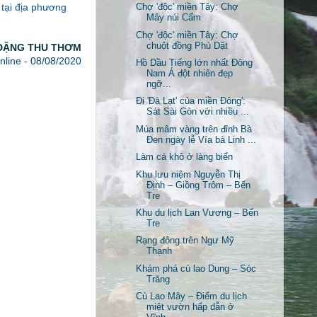
 tại địa phương
Chợ 'độc' miền Tây: Chợ
Mây núi Cấm
Chợ 'độc' miền Tây: Chợ
chuột đồng Phù Dật
ĐẶNG THU THƠM
line - 08/08/2020
Hồ Dầu Tiếng lớn nhất Đông
Nam Á đột nhiên đẹp
ngỡ...
Đi 'Đà Lạt' của miền Đông':
Sát Sài Gòn với nhiều ...
Múa mâm vàng trên đỉnh Bà
Đen ngày lễ Vía bà Linh ...
Làm cá khô ở làng biển
Khu lưu niệm Nguyễn Thị
Định – Giồng Trôm – Bến
Tre
Khu du lịch Lan Vương – Bến
Tre
Rạng đông trên Ngư Mỹ
Thạnh
Khám phá cù lao Dung – Sóc
Trăng
Cù Lao Mây – Điểm du lịch
miệt vườn hấp dẫn ở