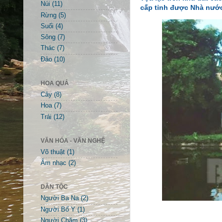
Núi
(11)
cấp tỉnh được Nhà nước
Rừng
(5)
Suối
(4)
Sông
(7)
Thác
(7)
Đảo
(10)
HOA QUẢ
Cây
(8)
Hoa
(7)
Trái
(12)
VĂN HÓA - VĂN NGHỆ
Võ thuật
(1)
Âm nhạc
(2)
DÂN TỘC
Người Ba Na
(2)
Người Bố Y
(1)
Người Chăm
(3)