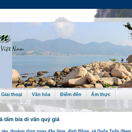
 Giai thoại
Văn hóa
Điểm đến
Ẩm thực
à tấm bia di văn quý giá
o ráo, thoáng rộng ngay đầu làng, đình Rồng, xã Quốc Tuấn (Nam S