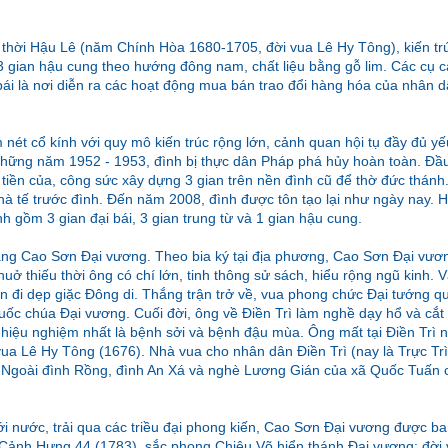
thời Hậu Lê (năm Chính Hòa 1680-1705, đời vua Lê Hy Tông), kiến trú
 3 gian hậu cung theo hướng đông nam, chất liệu bằng gỗ lim. Các cụ c
 bái là nơi diễn ra các hoạt động mua bán trao đổi hàng hóa của nhân 
t cổ kính với quy mô kiến trúc rộng lớn, cảnh quan hội tụ đầy đủ yếu
những năm 1952 - 1953, đình bị thực dân Pháp phá hủy hoàn toàn. Đ
 tiền của, công sức xây dựng 3 gian trên nền đình cũ để thờ đức thán
 tế trước đình. Đến năm 2008, đình được tôn tạo lại như ngày nay. Hiệ
inh gồm 3 gian đại bái, 3 gian trung từ và 1 gian hậu cung.
g Cao Sơn Đại vương. Theo bia ký tại địa phương, Cao Sơn Đại vương
uở thiếu thời ông có chí lớn, tinh thông sử sách, hiểu rộng ngũ kinh. 
n đi dẹp giặc Đông di. Thắng trận trở về, vua phong chức Đại tướng q
uốc chúa Đại vương. Cuối đời, ông về Điền Trì làm nghề dạy hổ và cắ
 hiệu nghiệm nhất là bệnh sởi và bệnh đậu mùa. Ông mất tại Điền Trì 
vua Lê Hy Tông (1676). Nhà vua cho nhân dân Điền Trì (nay là Trực Trì
 Ngoài đình Rồng, đình An Xá và nghè Lương Gián của xã Quốc Tuấn 
ới nước, trải qua các triều đại phong kiến, Cao Sơn Đại vương được ba
a Cảnh Hưng 44 (1783), sắc phong Chiêu Võ hiển thánh Đại vương; đời