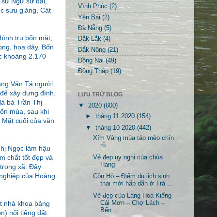
 sử Ngự sử đài,
Vĩnh Phúc
(2)
c sưu giảng, Cát
Yên Bái
(2)
Đà Nẵng
(5)
 hình trụ bốn mặt,
Đắk Lắk
(4)
long, hoa dây. Bốn
Đắk Nông
(21)
ớc khoảng 2.170
Đồng Nai
(49)
Đồng Tháp
(19)
àng Văn Tá người
 để xây dựng đình.
LƯU TRỮ BLOG
là bà Trần Thị
▼
2020
(600)
bốn mùa, sau khi
►
tháng 11 2020
(154)
. Mặt cuối của văn
▼
tháng 10 2020
(442)
Xím Vàng mùa táo mèo chín
rộ
Thị Ngọc làm hậu
ẩm chất tốt đẹp và
Vẻ đẹp uy nghi của chùa
Hang
trong xã. Đây
ự nghiệp của Hoàng
Cồn Hô – Điểm du lịch sinh
thái mới hấp dẫn ở Trà ...
Vẻ đẹp của Làng Hoa Kiểng
Cái Mơn – Chợ Lách –
một nhà khoa bảng
Bến...
n) nổi tiếng đất