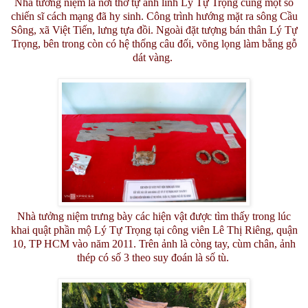
Nhà tưởng niệm là nơi thờ tự anh linh Lý Tự Trọng cùng một số
chiến sĩ cách mạng đã hy sinh. Công trình hướng mặt ra sông Cầu
Sông, xã Việt Tiến, lưng tựa đồi. Ngoài đặt tượng bán thân Lý Tự
Trọng, bên trong còn có hệ thống câu đối, võng lọng làm bằng gỗ
dát vàng.
Nhà tưởng niệm trưng bày các hiện vật được tìm thấy trong lúc
khai quật phần mộ Lý Tự Trọng tại công viên Lê Thị Riêng, quận
10, TP HCM vào năm 2011. Trên ảnh là còng tay, cùm chân, ảnh
thép có số 3 theo suy đoán là số tù.