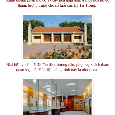
Xung quanh phần mộ có 17 cây hoa mẫu đơn, 4 mùa hoa nở đỏ
thắm, tượng trưng cho số tuổi của Lý Tự Trọng.
Nhà hữu vu là nơi để đón tiếp, hướng dẫn, phục vụ khách tham
quan soạn lễ. Đối diện công trình này là nhà tả vu.