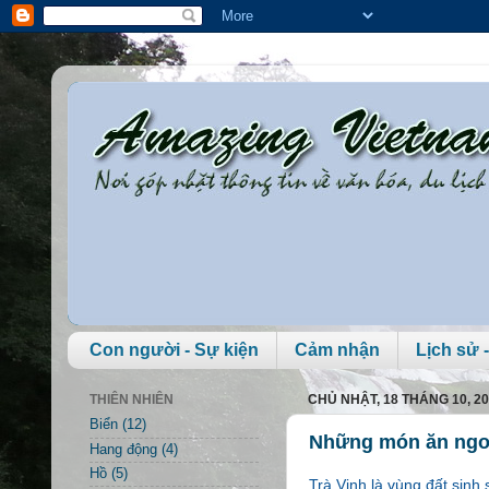
Con người - Sự kiện
Cảm nhận
Lịch sử -
THIÊN NHIÊN
CHỦ NHẬT, 18 THÁNG 10, 2
Biển
(12)
Những món ăn ngon
Hang động
(4)
Hồ
(5)
Trà Vinh là vùng đất sin