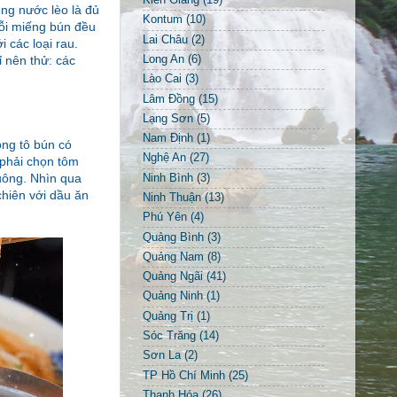
Kiên Giang
(19)
ng nước lèo là đủ
Kontum
(10)
Mỗi miếng bún đều
Lai Châu
(2)
 các loại rau.
Long An
(6)
 nên thử: các
Lào Cai
(3)
Lâm Đồng
(15)
Lạng Sơn
(5)
Nam Định
(1)
ong tô bún có
Nghệ An
(27)
phải chọn tôm
uông. Nhìn qua
Ninh Bình
(3)
hiên với dầu ăn
Ninh Thuận
(13)
Phú Yên
(4)
Quảng Bình
(3)
Quảng Nam
(8)
Quảng Ngãi
(41)
Quảng Ninh
(1)
Quảng Trị
(1)
Sóc Trăng
(14)
Sơn La
(2)
TP Hồ Chí Minh
(25)
Thanh Hóa
(26)