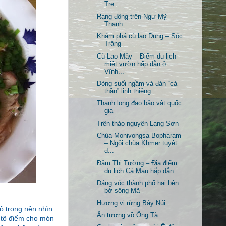
Tre
Rạng đông trên Ngư Mỹ
Thạnh
Khám phá cù lao Dung – Sóc
Trăng
Cù Lao Mây – Điểm du lịch
miệt vườn hấp dẫn ở
Vĩnh...
Dòng suối ngầm và đàn “cá
thần” linh thiêng
Thanh long đao bảo vật quốc
gia
Trên thảo nguyên Lạng Sơn
Chùa Monivongsa Bopharam
– Ngôi chùa Khmer tuyệt
đ...
Đầm Thị Tường – Địa điểm
du lịch Cà Mau hấp dẫn
Dáng vóc thành phố hai bên
bờ sông Mã
Hương vị rừng Bảy Núi
ộ trong nên nhìn
Ấn tượng vồ Ông Tà
t tô điểm cho món