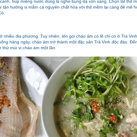
 canh, húp miếng nước dùng là nghe bụng dạ xốn xang. Chọn lát thịt
ừ tận hưởng vị mắm cá nguyên chất hòa với thịt mềm lại càng đê mê hơ
Có.
 nhiều địa phương. Tuy nhiên, tên gọi cháo ám có lẽ chỉ có ở Trà Vinh
sống hàng ngày, cháo ám trở thành một đặc sản Trà Vinh độc đáo. Đến 
 thử mùi vị cháo ám một lần.