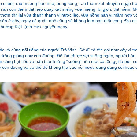
p chuối, rau muống bào nhỏ, bông súng, rau thơm xắt nhuyễn ngập tro
ăn còn thêm thịt heo quay xắt miếng vừa miệng, bì giòn, thịt mềm. 
thơm thịt lại vừa thanh thanh vị nước lèo, vừa nồng nàn vị mắm hợp với
iến ở đây, ngay cả quán nhỏ cũng sẽ không làm bạn thất vọng. Địa chỉ
hường Kiệt. (mở cửa nguyên ngày)
 vô cùng nổi tiếng của người Trà Vinh. Sở dĩ có tên gọi như vậy vì tr
 trông giống như con đuông. Để làm được sợi suông ngon, người bán 
 cùng hạt tiêu và nặn thành từng “suông” nên mới có tên gọi là bún s
 con đuông và có thể để không thả vào nồi nước dùng đang sôi hoặc c