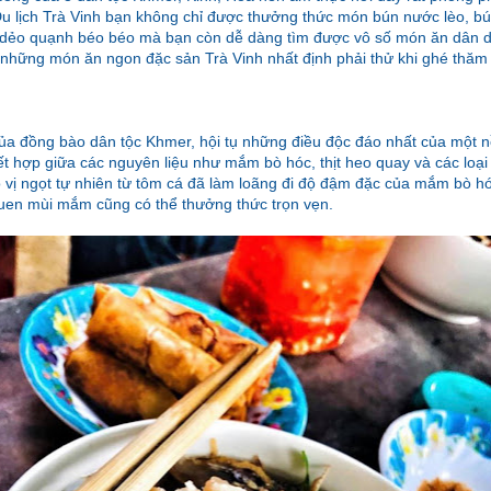
 Du lịch Trà Vinh bạn không chỉ được thưởng thức món bún nước lèo, 
p dẻo quạnh béo béo mà bạn còn dễ dàng tìm được vô số món ăn dân 
hững món ăn ngon đặc sản Trà Vinh nhất định phải thử khi ghé thăm 
của đồng bào dân tộc Khmer, hội tụ những điều độc đáo nhất của một 
ết hợp giữa các nguyên liệu như mắm bò hóc, thịt heo quay và các loạ
 vị ngọt tự nhiên từ tôm cá đã làm loãng đi độ đậm đặc của mắm bò h
uen mùi mắm cũng có thể thưởng thức trọn vẹn.