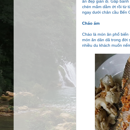
ăn đẹp giản dị. Gắp bánh
chén mắm dằm ớt rồi từ t
ngay dưới chân cầu Bến 
Cháo ám
Cháo là món ăn phổ biến ở
món ăn dân dã trong đời 
nhiều du khách muốn nếm