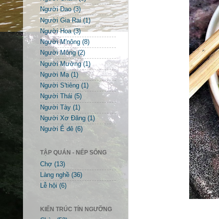
Người Dao
(3)
Người Gia Rai
(1)
Người Hoa
(3)
Người M'nông
(8)
Người Mông
(2)
Người Mường
(1)
Người Mạ
(1)
Người S'tiêng
(1)
Người Thái
(5)
Người Tày
(1)
Người Xơ Đăng
(1)
Người Ê đê
(6)
TẬP QUÁN - NẾP SỐNG
Chợ
(13)
Làng nghề
(36)
Lễ hội
(6)
KIẾN TRÚC TÍN NGƯỠNG