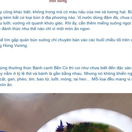
Bún suông
 cũng khác biệt, không trong mà có màu nâu của me và tương hạt. B
ng kém bất cứ loại bún ở địa phương nào. Vị nước dùng đậm đà, chua 
ầu lưỡi, vướng vít quanh khứu giác. Khi ấy, cắn thêm miếng suông ngọ
c đánh thức như thế nào chỉ vì một món ăn ngon.
hể tìm gặp quán bún suông chỉ chuyên bán vào các buổi chiều tối trên
ng Hùng Vương.
từng thưởng thức Bánh canh Bến Có thì coi như chưa biết đến đặc sản
ày nằm ở tỷ lệ thịt và bánh là gần bằng nhau. Nhưng nó không khiến n
 cật, gan, phèo, tim, bao tử, lưỡi, móng, tai heo… Mỗi loại đều mang vị
món ăn.