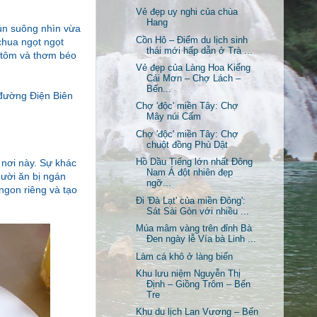
Vẻ đẹp uy nghi của chùa
Hang
ún suông nhìn vừa
Cồn Hô – Điểm du lịch sinh
chua ngọt ngọt
thái mới hấp dẫn ở Trà ...
t tôm và thơm béo
Vẻ đẹp của Làng Hoa Kiểng
Cái Mơn – Chợ Lách –
Bến...
 đường Điện Biên
Chợ 'độc' miền Tây: Chợ
Mây núi Cấm
Chợ 'độc' miền Tây: Chợ
chuột đồng Phù Dật
 nơi này. Sự khác
Hồ Dầu Tiếng lớn nhất Đông
Nam Á đột nhiên đẹp
gười ăn bị ngán
ngỡ...
 ngon riêng và tạo
Đi 'Đà Lạt' của miền Đông':
Sát Sài Gòn với nhiều ...
Múa mâm vàng trên đỉnh Bà
Đen ngày lễ Vía bà Linh ...
Làm cá khô ở làng biển
Khu lưu niệm Nguyễn Thị
Định – Giồng Trôm – Bến
Tre
Khu du lịch Lan Vương – Bến