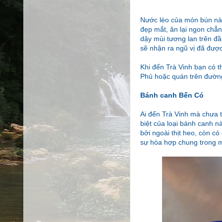
Nước lèo của món bún này
đẹp mắt, ăn lại ngon chẳ
dậy mùi tương lan trên đ
sẽ nhận ra ngũ vị đã đượ
Khi đến Trà Vinh bạn có t
Phủ hoặc quán trên đườ
Bánh canh Bến Có
Ai đến Trà Vinh mà chưa 
biệt của loại bánh canh n
bởi ngoài thịt heo, còn có
sự hòa hợp chung trong 