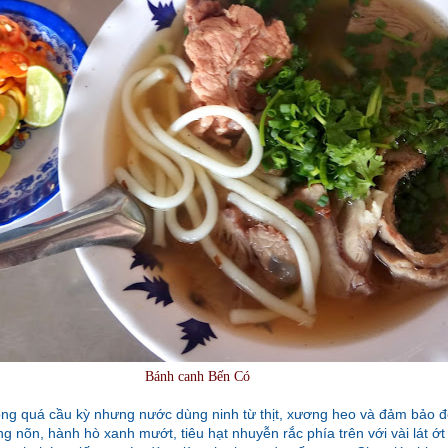
Bánh canh Bến Có
g quá cầu kỳ nhưng nước dùng ninh từ thịt, xương heo và đảm bảo đ
ng nõn, hành hò xanh mướt, tiêu hạt nhuyễn rắc phía trên với vài lát ớ