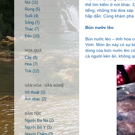
Núi
(11)
thể tìm kiếm ở nơi khác.
Rừng
(5)
tiếng, những trái dừa sá
hấp dẫn. Cùng khám phá n
Suối
(4)
Sông
(7)
Bún nước lèo
Thác
(7)
Đảo
(10)
Bún nước lèo – tinh hoa 
Vinh. Món ăn này có sự k
dùng của bún nước lèo có
HOA QUẢ
cả người kén ăn, không q
Cây
(8)
Hoa
(7)
Trái
(12)
VĂN HÓA - VĂN NGHỆ
Võ thuật
(1)
Âm nhạc
(2)
DÂN TỘC
Người Ba Na
(2)
Người Bố Y
(1)
Người Chăm
(3)