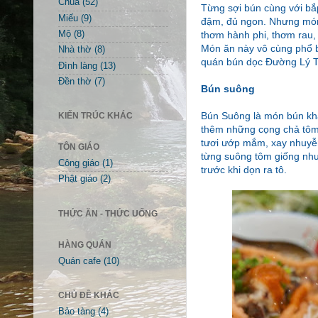
Chùa
(52)
Từng sợi bún cùng với bắ
Miếu
(9)
đậm, đủ ngon. Nhưng món 
Mộ
(8)
thơm hành phi, thơm rau, 
Món ăn này vô cùng phổ b
Nhà thờ
(8)
quán bún dọc Đường Lý T
Đình làng
(13)
Đền thờ
(7)
Bún suông
Bún Suông là món bún khác
KIẾN TRÚC KHÁC
thêm những cọng chả tôm
tươi ướp mắm, xay nhuyễn
TÔN GIÁO
từng suông tôm giống như
Công giáo
(1)
trước khi dọn ra tô.
Phật giáo
(2)
THỨC ĂN - THỨC UỐNG
HÀNG QUÁN
Quán cafe
(10)
CHỦ ĐỀ KHÁC
Bảo tàng
(4)