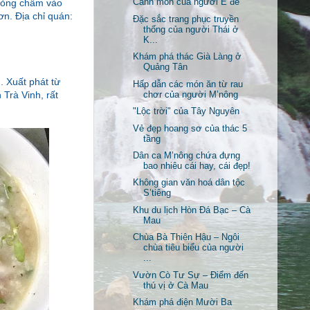
 mỏng chấm vào
Canh môn của người Ê đê
n. Địa chỉ quán:
Đặc sắc trang phục truyền
thống của người Thái ở
K...
Khám phá thác Già Làng ở
Quảng Tân
. Xuất phát từ
Hấp dẫn các món ăn từ rau
Trà Vinh, rất
chơr của người M’nông
"Lộc trời" của Tây Nguyên
Vẻ đẹp hoang sơ của thác 5
tầng
Dân ca M’nông chứa đựng
bao nhiêu cái hay, cái đẹp!
Không gian văn hoá dân tộc
S’tiêng
Khu du lịch Hòn Đá Bạc – Cà
Mau
Chùa Bà Thiên Hậu – Ngôi
chùa tiêu biểu của người
...
Vườn Cò Tư Sự – Điểm đến
thú vị ở Cà Mau
Khám phá điện Mười Ba