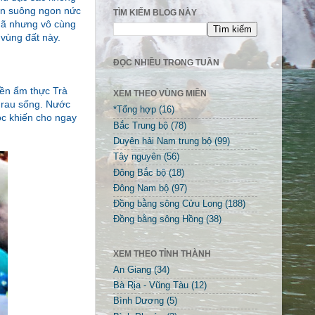
bún suông ngon nức
TÌM KIẾM BLOG NÀY
dã nhưng vô cùng
vùng đất này.
ĐỌC NHIỀU TRONG TUẦN
nền ẩm thực Trà
XEM THEO VÙNG MIỀN
i rau sống. Nước
*Tổng hợp
(16)
óc khiến cho ngay
Bắc Trung bộ
(78)
Duyên hải Nam trung bộ
(99)
Tây nguyên
(56)
Đông Bắc bộ
(18)
Đông Nam bộ
(97)
Đồng bằng sông Cửu Long
(188)
Đồng bằng sông Hồng
(38)
XEM THEO TỈNH THÀNH
An Giang
(34)
Bà Rịa - Vũng Tàu
(12)
Bình Dương
(5)