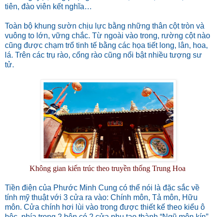
tiên, đào viên kết nghĩa…
Toàn bộ khung sườn chịu lực bằng những thân cột tròn và
vuông to lớn, vững chắc. Từ ngoài vào trong, rường cột nào
cũng được chạm trổ tinh tế bằng các họa tiết long, lân, hoa,
lá. Trên các trụ rào, cổng rào cũng nổi bật nhiều tượng sư
tử.
Không gian kiến trúc theo truyền thống Trung Hoa
Tiền điện của Phước Minh Cung có thể nói là đặc sắc về
tính mỹ thuật với 3 cửa ra vào: Chính môn, Tả môn, Hữu
môn. Cửa chính hơi lùi vào trong được thiết kế theo kiểu ô
hộc, phía trong 2 bên có 2 cửa phụ tạo thành “Ngũ môn kín”.