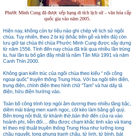
Phước Minh Cung đã được xếp hạng di tích lịch sử – văn hóa cấp
quốc gia vào năm 2005.
Hiện nay, không còn tư liệu nào ghi chép về lịch sử ngôi
chùa. Tuy nhiên, theo 2 bi ký (khắc trên gỗ và trên đá) còn
lưu giữ tại chùa thì chùa Phước Minh Cung được xây dựng
từ năm 1556. Tính đến nay chùa đã trải qua nhiều lần trùng
tu, hai lần tu bổ gần đây nhất là năm Tân Mùi 1991 và năm
Canh Thìn 2000.
Không gian kiến trúc của ngôi chùa theo kiểu “ nội công
ngoại quốc” truyền thống Trung Hoa. Với ba ngôi tiền điện,
trung điện, chính điện theo hình chữ “Tam” và hai dãy tả
điện, hữu điện hướng vào.
Toàn bộ công trình lợp ngói âm dương theo nhiều tầng bậc,
diềm mái tráng men xanh ngọc, cột kèo làm bằng gỗ quý.
Bên trong nội thất, từ khánh thờ,bàn thờ đến cửa ra vào
hoành phi, liễn đối… đều được chạm khắc tinh xảo và trang
trí theo mỹ thuật truyền thống Trung Hoa như lưỡng long
chầu nguyệt, long phụng tranh châu, tứ linh, tứ bình, bát