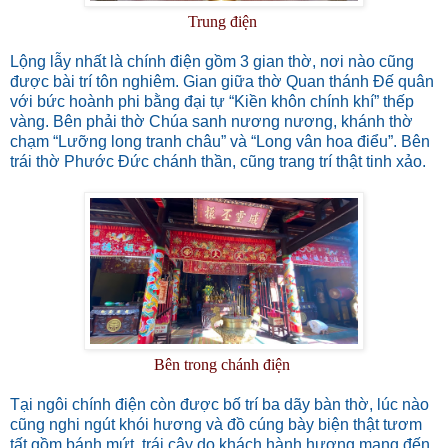
Trung điện
Lộng lẫy nhất là chính điện gồm 3 gian thờ, nơi nào cũng
được bài trí tôn nghiêm. Gian giữa thờ Quan thánh Đế quân
với bức hoành phi bằng đại tự “Kiền khôn chính khí” thếp
vàng. Bên phải thờ Chúa sanh nương nương, khánh thờ
chạm “Lưỡng long tranh châu” và “Long vân hoa điểu”. Bên
trái thờ Phước Đức chánh thần, cũng trang trí thật tinh xảo.
Bên trong chánh điện
Tại ngôi chính điện còn được bố trí ba dãy bàn thờ, lúc nào
cũng nghi ngút khói hương và đồ cúng bày biện thật tươm
tất gồm bánh mứt, trái cây do khách hành hương mang đến