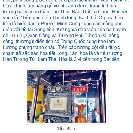
Cửa chính làm bằng gỗ với 4 cánh được trang trí hình
tượng hai vị môn thần Tần Thúc Bảo, Uất Trì Cung. Hai bên
vách là 2 bức phù điêu Thanh long, Bạch hổ. Ở giữa bên
trên là biển đại tự Phước Minh Cung cùng các mảng phù
điêu với đề tài Song tiền; Kết nghĩa đào viên của ba huynh
đệ Lưu Bị, Quan Công và Trương Phi; Tứ dân (sĩ, nông,
công, thương); điển tích cổ Trung Quốc cùng bao lam
Lưỡng phụng tranh châu. Trên các rường cột đều được
chạm trổ sắc sảo họa tiết Long, Lân, hoa lá và tiểu tượng
Hàn Tương Tử, Lam Thái Hòa là 2 vị tiên trong Bát tiên.
Tiền điện