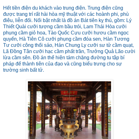
Hết tiền điện du khách vào trung điện. Trung điện cũng
được trang trí rất hài hòa mỹ thuật với các hoành phi, phù
điêu, liễn đối. Nổi bật nhất là đồ án Bát tiên kỵ thú, gồm: Lý
Thiết Quài cưỡi tượng cầm bầu trói, Lam Thái Hòa cưỡi
phụng cầm giỏ hoa, Tào Quốc Cựu cưỡi hươu cầm ngọc
quyển, Hà Tiên Cô cưỡi phụng cầm đóa sen, Hàn Tương
Tư cưỡi công thổi sáo, Hán Chung Ly cưỡi sư tử cầm quạt,
Lã Đồng Tân cưỡi hạc cầm phất trần, Trưởng Quả Lão cười
lừa cầm sên. Đồ án thể hiện tám chặng đường tu tập bí
pháp để thành tiên của đạo và cũng biểu trưng cho sự
trường sinh bất tử.