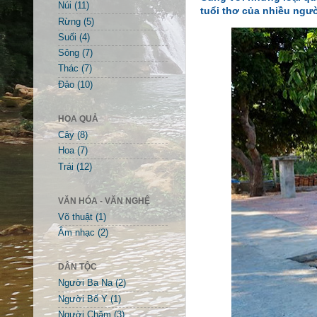
Núi
(11)
tuổi thơ của nhiều ngườ
Rừng
(5)
Suối
(4)
Sông
(7)
Thác
(7)
Đảo
(10)
HOA QUẢ
Cây
(8)
Hoa
(7)
Trái
(12)
VĂN HÓA - VĂN NGHỆ
Võ thuật
(1)
Âm nhạc
(2)
DÂN TỘC
Người Ba Na
(2)
Người Bố Y
(1)
Người Chăm
(3)