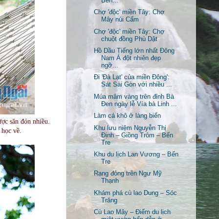
Bến...
Chợ 'độc' miền Tây: Chợ
Mây núi Cấm
Chợ 'độc' miền Tây: Chợ
chuột đồng Phù Dật
Hồ Dầu Tiếng lớn nhất Đông
Nam Á đột nhiên đẹp
ngỡ...
Đi 'Đà Lạt' của miền Đông':
Sát Sài Gòn với nhiều ...
Múa mâm vàng trên đỉnh Bà
Đen ngày lễ Vía bà Linh ...
Làm cá khô ở làng biển
ược săn đón nhiều.
Khu lưu niệm Nguyễn Thị
i học về.
Định – Giồng Trôm – Bến
Tre
Khu du lịch Lan Vương – Bến
Tre
Rạng đông trên Ngư Mỹ
Thạnh
Khám phá cù lao Dung – Sóc
Trăng
Cù Lao Mây – Điểm du lịch