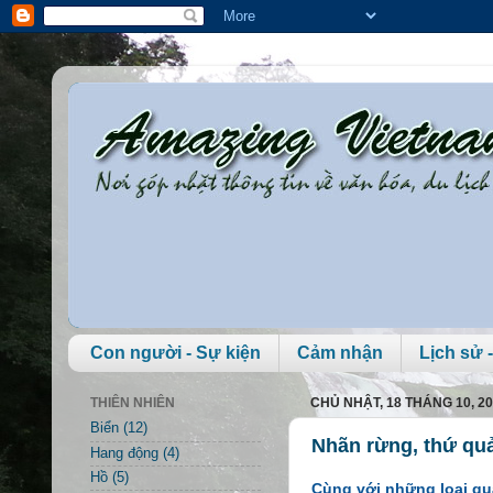
Con người - Sự kiện
Cảm nhận
Lịch sử -
THIÊN NHIÊN
CHỦ NHẬT, 18 THÁNG 10, 2
Biển
(12)
Nhãn rừng, thứ quả
Hang động
(4)
Hồ
(5)
Cùng với những loại quả