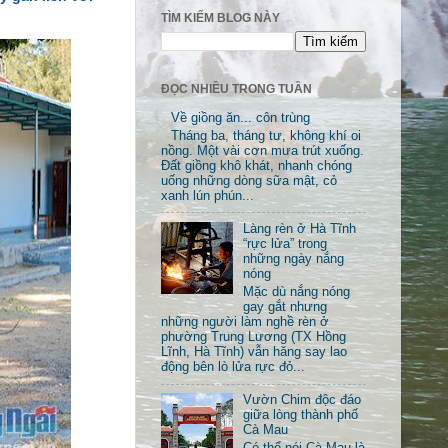
TÌM KIẾM BLOG NÀY
ĐỌC NHIỀU TRONG TUẦN
Về giồng ăn... côn trùng
Tháng ba, tháng tư, không khí oi
nồng. Một vài cơn mưa trút xuống.
Đất giồng khô khát, nhanh chóng
uống những dòng sữa mật, cỏ
xanh lún phún...
Làng rèn ở Hà Tĩnh
“rực lửa” trong
những ngày nắng
nóng
Mặc dù nắng nóng
gay gắt nhưng
những người làm nghề rèn ở
phường Trung Lương (TX Hồng
Lĩnh, Hà Tĩnh) vẫn hăng say lao
động bên lò lửa rực đỏ...
Vườn Chim độc đáo
giữa lòng thành phố
Cà Mau
Có thể nói Cà Mau là