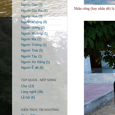
Người Dao
(3)
Nhãn rừng (hay nhãn dê) là 
Người Gia Rai
(1)
Người Hoa
(3)
Người M'nông
(8)
Người Mông
(2)
Người Mường
(1)
Người Mạ
(1)
Người S'tiêng
(1)
Người Thái
(5)
Người Tày
(1)
Người Xơ Đăng
(1)
Người Ê đê
(6)
TẬP QUÁN - NẾP SỐNG
Chợ
(13)
Làng nghề
(36)
Lễ hội
(6)
KIẾN TRÚC TÍN NGƯỠNG