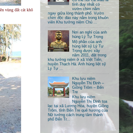
tỉnh duy nhất có
vườn chim nằm
ên vùng đất cát khô
ngay giữa lòng thành phố. Vườn
chim độc đáo này nằm trong khuôn
viên Khu tưởng niệm Chủ ...
Nơi an nghỉ của anh
hùng Lý Tự Trọng
Mộ phần của anh
hùng liệt sỹ Lý Tự
Trọng được xây
năm 2011, đặt trong
khu tưởng niệm ở xã Việt Tiến,
huyện Thạch Hà. Anh hùng liệt sỹ
Lý Tự ...
Khu lưu niệm
Nguyễn Thị Định –
Giồng Trôm – Bến
Tre
Khu lưu niệm
Nguyễn Thị Định tọa
lạc tại xã Lương Hòa, huyện Giồng
Trôm, tỉnh Bến Tre quê hương của
Nữ tướng cách trung tâm thành
phố Bến Tr...