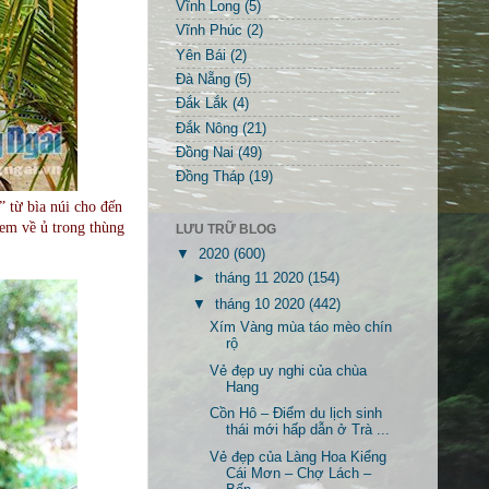
Vĩnh Long
(5)
Vĩnh Phúc
(2)
Yên Bái
(2)
Đà Nẵng
(5)
Đắk Lắk
(4)
Đắk Nông
(21)
Đồng Nai
(49)
Đồng Tháp
(19)
” từ bìa núi cho đến
em về ủ trong thùng
LƯU TRỮ BLOG
▼
2020
(600)
►
tháng 11 2020
(154)
▼
tháng 10 2020
(442)
Xím Vàng mùa táo mèo chín
rộ
Vẻ đẹp uy nghi của chùa
Hang
Cồn Hô – Điểm du lịch sinh
thái mới hấp dẫn ở Trà ...
Vẻ đẹp của Làng Hoa Kiểng
Cái Mơn – Chợ Lách –