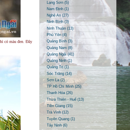
Lạng Sơn
(5)
Nam Định
(1)
Nghệ An
(27)
Ninh Bình
(3)
Ninh Thuận
(13)
Phú Yên
(4)
Quảng Bình
(3)
thì có màu đen. Đây
Quảng Nam
(8)
Quảng Ngãi
(41)
Quảng Ninh
(1)
Quảng Trị
(1)
Sóc Trăng
(14)
Sơn La
(2)
TP Hồ Chí Minh
(25)
Thanh Hóa
(26)
Thừa Thiên - Huế
(13)
Tiền Giang
(15)
Trà Vinh
(12)
Tuyên Quang
(1)
Tây Ninh
(6)