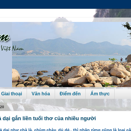
 Giai thoại
Văn hóa
Điểm đến
Ẩm thực
020
 dại gắn liền tuổi thơ của nhiều người
 dại như chà là, chùm chày, dủ dẻ.. thì nhãn rừng cũng là loại câ