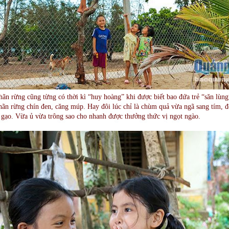
nhãn rừng cũng từng có thời kì “huy hoàng” khi được biết bao đứa trẻ “săn lùng
ãn rừng chín đen, căng múp. Hay đôi lúc chỉ là chùm quả vừa ngã sang tím, đ
gạo. Vừa ủ vừa trông sao cho nhanh được thưởng thức vị ngọt ngào.