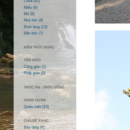
Chùa
(52)
Miếu
(9)
Mộ
(8)
Nhà thờ
(8)
Đình làng
(13)
Đền thờ
(7)
KIẾN TRÚC KHÁC
TÔN GIÁO
Công giáo
(1)
Phật giáo
(2)
THỨC ĂN - THỨC UỐNG
HÀNG QUÁN
Quán cafe
(10)
CHỦ ĐỀ KHÁC
Bảo tàng
(4)