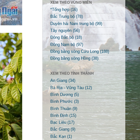
XEM THEO VÙNG MIỀN
*Tổng hợp
(16)
Bắc Trung bộ
(78)
Duyên hải Nam trung bộ
(99)
Tây nguyên
(56)
Đông Bắc bộ
(18)
Đông Nam bộ
(97)
Đồng bằng sông Cửu Long
(188)
Đồng bằng sông Hồng
(38)
XEM THEO TỈNH THÀNH
An Giang
(34)
Bà Rịa - Vũng Tàu
(12)
Bình Dương
(5)
Bình Phước
(3)
Bình Thuận
(9)
Bình Định
(15)
Bạc Liêu
(17)
Bắc Giang
(9)
Bắc Kạn
(1)