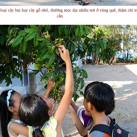
loại cây bụi hay cây gỗ nhỏ, thường mọc dại nhiều nơi ở vùng quê, thậm chí tr
cằn.