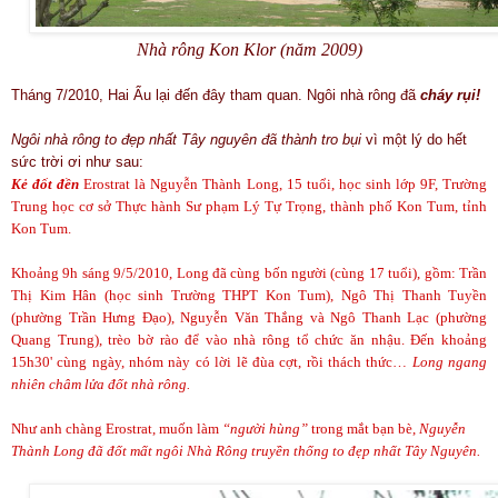
Nhà rông Kon Klor (năm 2009)
Tháng 7/2010, Hai Ẩu lại đến đây tham quan. Ngôi nhà rông đã
cháy rụi!
Ngôi nhà rông to đẹp nhất Tây nguyên đã thành tro bụi
vì một lý do hết
sức trời ơi như sau:
Kẻ đốt đền
Erostrat là
Nguyễn Thành Long, 15 tuổi, học sinh lớp 9F, Trường
Trung học cơ sở Thực hành Sư phạm Lý Tự Trọng, thành phố Kon Tum, tỉnh
Kon Tum.
Khoảng 9h sáng 9/5/2010, Long đã cùng bốn người (cùng 17 tuổi), gồm: Trần
Thị Kim Hân (học sinh Trường THPT Kon Tum), Ngô Thị Thanh Tuyền
(phường Trần Hưng Đạo), Nguyễn Văn Thắng và Ngô Thanh Lạc (phường
Quang Trung), trèo bờ rào để vào nhà rông tổ chức ăn nhậu. Đến khoảng
15h30' cùng ngày, nhóm này có lời lẽ đùa cợt, rồi thách thức…
Long ngang
nhiên châm lửa đốt nhà rông.
Như anh chàng Erostrat, muốn làm
“người hùng”
trong mắt bạn bè,
Nguyễn
Thành Long đã đốt mất ngôi Nhà Rông truyền thống to đẹp nhất Tây Nguyên.