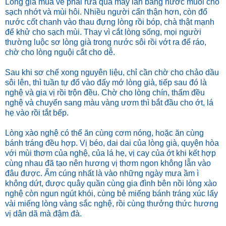
Lòng già mua về phải rửa qua mấy lần bằng nước muối cho
sạch nhớt và mùi hôi. Nhiều người cẩn thận hơn, còn đổ
nước cốt chanh vào thau đựng lòng rồi bóp, chà thật mạnh
để khử cho sạch mùi. Thay vì cắt lòng sống, mọi người
thường luộc sơ lòng già trong nước sôi rồi vớt ra để ráo,
chờ cho lòng nguội cắt cho dễ.
Sau khi sơ chế xong nguyên liệu, chỉ cần chờ cho chảo dầu
sôi lên, thì tuần tự đổ vào đấy mớ lòng già, tiếp sau đó là
nghệ và gia vị rồi trộn đều. Chờ cho lòng chín, thấm đều
nghệ và chuyển sang màu vàng ươm thì bắt đầu cho ớt, lá
hẹ vào rồi tắt bếp.
Lòng xào nghệ có thể ăn cùng cơm nóng, hoặc ăn cùng
bánh tráng đều hợp. Vị béo, dai dai của lòng già, quyện hòa
với mùi thơm của nghệ, của lá hẹ, vị cay của ớt khi kết hợp
cùng nhau đã tạo nên hương vị thơm ngon không lẫn vào
đâu được. Ấm cúng nhất là vào những ngày mưa ầm ì
không dứt, được quây quần cùng gia đình bên nồi lòng xào
nghệ còn ngun ngút khói, cùng bẻ miếng bánh tráng xúc lấy
vài miếng lòng vàng sắc nghệ, rồi cùng thưởng thức hương
vị dân dã mà đậm đà.