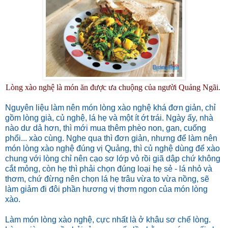
Lòng xào nghệ là món ăn được ưa chuộng của người Quảng Ngãi.
Nguyên liệu làm nên món lòng xào nghệ khá đơn giản, chỉ
gồm lòng già, củ nghệ, lá hẹ và một ít ớt trái. Ngày ấy, nhà
nào dư dả hơn, thì mới mua thêm phèo non, gan, cuống
phổi... xào cùng. Nghe qua thì đơn giản, nhưng để làm nên
món lòng xào nghệ đúng vị Quảng, thì củ nghệ dùng để xào
chung với lòng chỉ nên cạo sơ lớp vỏ rồi giã dập chứ không
cắt mỏng, còn hẹ thì phải chọn đúng loại hẹ sẻ - lá nhỏ và
thơm, chứ đừng nên chọn lá hẹ trâu vừa to vừa nồng, sẽ
làm giảm đi đôi phần hương vị thơm ngon của món lòng
xào.
Làm món lòng xào nghệ, cực nhất là ở khâu sơ chế lòng.