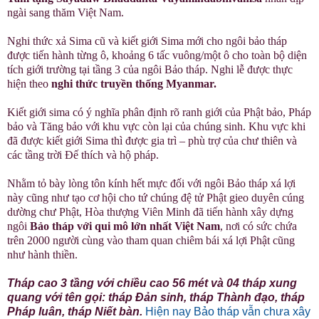
ngài sang thăm Việt Nam.
Nghi thức xả Sima cũ và kiết giới Sima mới cho ngôi bảo tháp
được tiến hành từng ô, khoảng 6 tấc vuông/một ô cho toàn bộ diện
tích giới trường tại tầng 3 của ngôi Bảo tháp. Nghi lễ được thực
hiện theo
nghi thức truyền thống Myanmar.
Kiết giới sima có ý nghĩa phân định rõ ranh giới của Phật bảo, Pháp
bảo và Tăng bảo với khu vực còn lại của chúng sinh. Khu vực khi
đã được kiết giới Sima thì được gia trì – phù trợ của chư thiên và
các tầng trời Đế thích và hộ pháp.
Nhằm tỏ bày lòng tôn kính hết mực đối với ngôi Bảo tháp xá lợi
này cũng như tạo cơ hội cho tứ chúng đệ tử Phật gieo duyên cúng
dường chư Phật, Hòa thượng Viên Minh đã tiến hành xây dựng
ngôi
Bảo tháp với qui mô lớn nhất Việt Nam
, nơi có sức chứa
trên 2000 người cùng vào tham quan chiêm bái xá lợi Phật cũng
như hành thiền.
Tháp cao 3 tầng với chiều cao 56 mét và 04 tháp xung
quang với tên gọi: tháp Đản sinh, tháp Thành đạo, tháp
Pháp luân, tháp Niết bàn.
Hiện nay Bảo tháp vẫn chưa xây