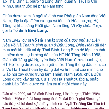
ấp Thái Bình 1, phường Long Bình, quận 9, TP. Hồ Chí
Minh.Chùa thuộc hệ phái Nam tông.
Chùa được xem là ngôi tổ đình của Phật giáo Nam tông Việt
Nam, đây là địa điểm cư ngụ và tôn thờ Hòa thượng Hộ
Tông, vị khai sáng Phật giáo Nam tông. Vì vậy chùa được
gọi là
Tổ đình Bửu Long.
Năm 1942, cư sĩ
Võ Hà Thuật
(
con của đốc phủ sứ Biên
Hòa Võ Hà Thanh, sinh quán ở Bửu Long, Biên Hòa
) đã đến
mua một khu đất tại ấp Thái Bình, Long Bình để lập tịnh thất
tu niệm dưới sự hướng dẫn của HT Hộ Tông. Năm 1958,
Giáo hội Tăng già Nguyên thủy Việt Nam được thành lập,
HT Hộ Tông được suy tôn giữ chức Tăng thống đầu tiên, cư
sĩ Võ Hà Thuật hoan hỷ dâng đất và tịnh thất của mình cho
Giáo hội xây dựng trung tâm Thiền. Năm 1959, chùa Bửu
Long được xây dựng. Cư sĩ Võ Hà Thuật xuất gia, pháp
danh Lão Tâm, được cử làm trụ trì ngôi chùa này.
Đầu năm 2009, tại Tổ đình Bửu Long, Hòa thượng Thích Viên
Minh – Viện chủ đã long trọng tổ chức đại lễ kiết giới Sima ngôi
bảo tháp xá lợi dưới sự chứng minh của
Ngài Trưởng lão Thủ trì
Tam tạng Sayadaw Bhaddanta Vayamindabhivamsa
nhân dịp