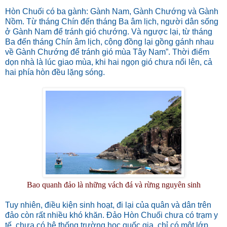
Hòn Chuối có ba gành: Gành Nam, Gành Chướng và Gành
Nồm. Từ tháng Chín đến tháng Ba âm lịch, người dân sống
ở Gành Nam để tránh gió chướng. Và ngược lại, từ tháng
Ba đến tháng Chín âm lịch, cộng đồng lại gồng gánh nhau
về Gành Chướng để tránh gió mùa Tây Nam”. Thời điểm
dọn nhà là lúc giao mùa, khi hai ngọn gió chưa nổi lên, cả
hai phía hòn đều lặng sóng.
Bao quanh đảo là những vách đá và rừng nguyên sinh
Tuy nhiên, điều kiện sinh hoạt, đi lại của quân và dân trên
đảo còn rất nhiều khó khăn. Đảo Hòn Chuối chưa có trạm y
tế, chưa có hệ thống trường học quốc gia, chỉ có một lớp