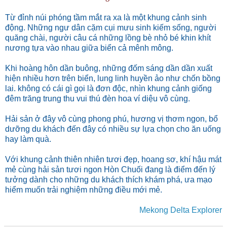
Từ đỉnh núi phóng tầm mắt ra xa là một khung cảnh sinh
động. Những ngư dân cặm cụi mưu sinh kiếm sống, người
quăng chài, người câu cá những lồng bè nhỏ bé khin khít
nương tựa vào nhau giữa biển cả mênh mông.
Khi hoàng hôn dần buông, những đốm sáng dần dần xuất
hiện nhiều hơn trên biển, lung linh huyền ảo như chốn bồng
lai. không có cái gì gọi là đơn độc, nhìn khung cảnh giống
đêm trăng trung thu vui thú đèn hoa ví diệu vô cùng.
Hải sản ở đây vô cùng phong phú, hương vị thơm ngon, bổ
dưỡng du khách đến đây có nhiều sự lựa chọn cho ăn uống
hay làm quà.
Với khung cảnh thiên nhiên tươi đẹp, hoang sơ, khí hậu mát
mẻ cùng hải sản tươi ngon Hòn Chuối đang là điểm đến lý
tưởng dành cho những du khách thích khám phá, ưa mạo
hiểm muốn trải nghiệm những điều mới mẻ.
Mekong Delta Explorer