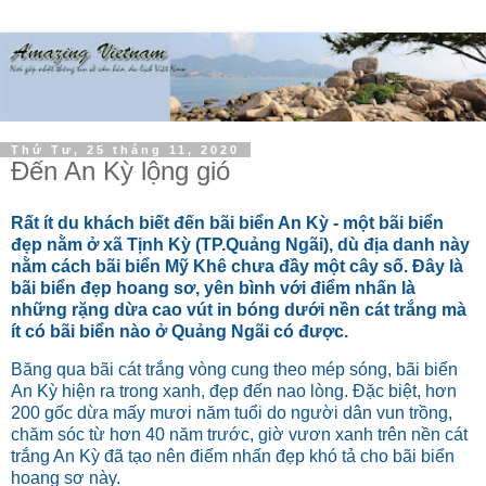
Thứ Tư, 25 tháng 11, 2020
Đến An Kỳ lộng gió
Rất ít du khách biết đến bãi biển An Kỳ - một bãi biển
đẹp nằm ở xã Tịnh Kỳ (TP.Quảng Ngãi), dù địa danh này
nằm cách bãi biển Mỹ Khê chưa đầy một cây số. Đây là
bãi biển đẹp hoang sơ, yên bình với điểm nhấn là
những rặng dừa cao vút in bóng dưới nền cát trắng mà
ít có bãi biển nào ở Quảng Ngãi có được.
Băng qua bãi cát trắng vòng cung theo mép sóng, bãi biển
An Kỳ hiện ra trong xanh, đẹp đến nao lòng. Đặc biệt, hơn
200 gốc dừa mấy mươi năm tuổi do người dân vun trồng,
chăm sóc từ hơn 40 năm trước, giờ vươn xanh trên nền cát
trắng An Kỳ đã tạo nên điểm nhấn đẹp khó tả cho bãi biển
hoang sơ này.