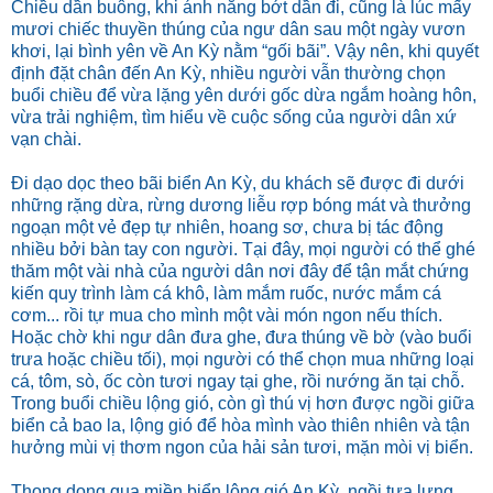
Chiều dần buông, khi ánh nắng bớt dần đi, cũng là lúc mấy
mươi chiếc thuyền thúng của ngư dân sau một ngày vươn
khơi, lại bình yên về An Kỳ nằm “gối bãi”. Vậy nên, khi quyết
định đặt chân đến An Kỳ, nhiều người vẫn thường chọn
buổi chiều để vừa lặng yên dưới gốc dừa ngắm hoàng hôn,
vừa trải nghiệm, tìm hiểu về cuộc sống của người dân xứ
vạn chài.
Đi dạo dọc theo bãi biển An Kỳ, du khách sẽ được đi dưới
những rặng dừa, rừng dương liễu rợp bóng mát và thưởng
ngoạn một vẻ đẹp tự nhiên, hoang sơ, chưa bị tác động
nhiều bởi bàn tay con người. Tại đây, mọi người có thể ghé
thăm một vài nhà của người dân nơi đây để tận mắt chứng
kiến quy trình làm cá khô, làm mắm ruốc, nước mắm cá
cơm... rồi tự mua cho mình một vài món ngon nếu thích.
Hoặc chờ khi ngư dân đưa ghe, đưa thúng về bờ (vào buổi
trưa hoặc chiều tối), mọi người có thể chọn mua những loại
cá, tôm, sò, ốc còn tươi ngay tại ghe, rồi nướng ăn tại chỗ.
Trong buổi chiều lộng gió, còn gì thú vị hơn được ngồi giữa
biển cả bao la, lộng gió để hòa mình vào thiên nhiên và tận
hưởng mùi vị thơm ngon của hải sản tươi, mặn mòi vị biển.
Thong dong qua miền biển lộng gió An Kỳ, ngồi tựa lưng