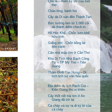
Chà là – miền ký ức của tuổi
thơ
Cháo lòng, bánh hỏi
Cây đa Di sản đền Thánh Tản
Bức tường làm từ 1.000 cối
đá thành điểm check-in ...
Hồ Hóc Khế - Chốn 'sơn khê'
hữu tình
Giếng trời - Chốn bồng lai
tiên cảnh
Căn nhà màu tím ở Cần Thơ
Khu Di Tích Nhà Bạch Công
Tử – TP Mỹ Tho – Tiền
Giang
Thăm Đình Tân Hưng – Di
tích lịch sử văn hóa quốc
...
Địa điểm du lịch Rạch Giá –
Kiên Giang thú vị khôn...
Cây thốt nốt trái tim ở An
Giang đã trở lại
Cá cháy và sự ra đi kỳ bí của
cá cháy