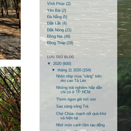
Vĩnh Phúc
(2)
Yên Bái
(2)
Đà Nẵng
(5)
Đắk Lắk
(4)
Đắk Nông
(21)
Đồng Nai
(49)
Đồng Tháp
(19)
LƯU TRỮ BLOG
▼
2020
(600)
▼
tháng 11 2020
(154)
Nhộn nhịp mùa "vàng" trên
rẻo cao Tả Lèn
Những trải nghiệm hấp dẫn
chỉ có ở TP HCM
Thơm ngon gỏi mít non
Sao sáng sông Trà
Chợ Chùa- mạch nối quá khứ
và hiện tại
Nhớ món canh tôm rau đắng