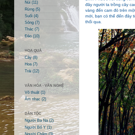
Núi
(11)
đây người ta trồng cây c
Rừng
(5)
vàng đến cam đỏ trên một
mới, bạn có thể đến đây t
Suối
(4)
thổi qua.
Sông
(7)
Thác
(7)
Đảo
(10)
HOA QUẢ
Cây
(8)
Hoa
(7)
Trái
(12)
VĂN HÓA - VĂN NGHỆ
Võ thuật
(1)
Âm nhạc
(2)
DÂN TỘC
Người Ba Na
(2)
Người Bố Y
(1)
Người Chăm
(3)