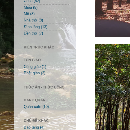
Chùa
(52)
Miếu
(9)
Mộ
(8)
Nhà thờ
(8)
Đình làng
(13)
Đền thờ
(7)
KIẾN TRÚC KHÁC
TÔN GIÁO
Công giáo
(1)
Phật giáo
(2)
THỨC ĂN - THỨC UỐNG
HÀNG QUÁN
Quán cafe
(10)
CHỦ ĐỀ KHÁC
Bảo tàng
(4)