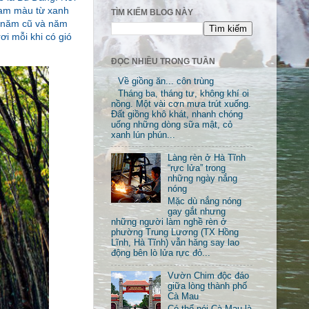
 gam màu từ xanh
TÌM KIẾM BLOG NÀY
o năm cũ và năm
ơi mỗi khi có gió
ĐỌC NHIỀU TRONG TUẦN
Về giồng ăn... côn trùng
Tháng ba, tháng tư, không khí oi
nồng. Một vài cơn mưa trút xuống.
Đất giồng khô khát, nhanh chóng
uống những dòng sữa mật, cỏ
xanh lún phún...
Làng rèn ở Hà Tĩnh
“rực lửa” trong
những ngày nắng
nóng
Mặc dù nắng nóng
gay gắt nhưng
những người làm nghề rèn ở
phường Trung Lương (TX Hồng
Lĩnh, Hà Tĩnh) vẫn hăng say lao
động bên lò lửa rực đỏ...
Vườn Chim độc đáo
giữa lòng thành phố
Cà Mau
Có thể nói Cà Mau là