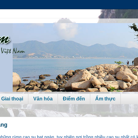
 Giai thoại
Văn hóa
Điểm đến
Ẩm thực
ăng
những rừng cao su bạt ngàn, tuy nhiên nơi trồng nhiều cao su nhất có 