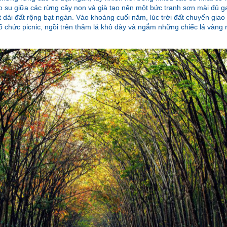
ao su giữa các rừng cây non và già tạo nên một bức tranh sơn mài đủ
 dải đất rộng bạt ngàn. Vào khoảng cuối năm, lúc trời đất chuyển gia
ổ chức picnic, ngồi trên thảm lá khô dày và ngắm những chiếc lá vàng r