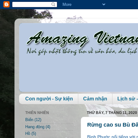
Con người - Sự kiện
Cảm nhận
Lịch sử -
THIÊN NHIÊN
THỨ BẢY, 7 THÁNG 11, 2020
Biển
(12)
Rừng cao su Bù Đ
Hang động
(4)
Hồ
(5)
Bình Phước nổi tiếng với 