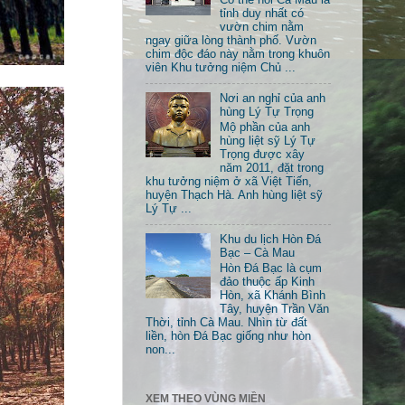
tỉnh duy nhất có
vườn chim nằm
ngay giữa lòng thành phố. Vườn
chim độc đáo này nằm trong khuôn
viên Khu tưởng niệm Chủ ...
Nơi an nghỉ của anh
hùng Lý Tự Trọng
Mộ phần của anh
hùng liệt sỹ Lý Tự
Trọng được xây
năm 2011, đặt trong
khu tưởng niệm ở xã Việt Tiến,
huyện Thạch Hà. Anh hùng liệt sỹ
Lý Tự ...
Khu du lịch Hòn Đá
Bạc – Cà Mau
Hòn Đá Bạc là cụm
đảo thuộc ấp Kinh
Hòn, xã Khánh Bình
Tây, huyện Trần Văn
Thời, tỉnh Cà Mau. Nhìn từ đất
liền, hòn Đá Bạc giống như hòn
non...
XEM THEO VÙNG MIỀN