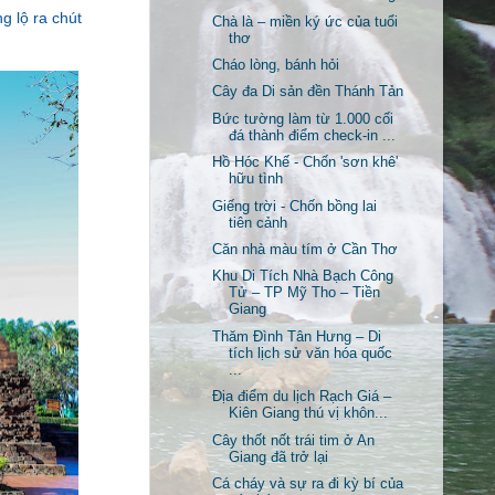
g lộ ra chút
Chà là – miền ký ức của tuổi
thơ
Cháo lòng, bánh hỏi
Cây đa Di sản đền Thánh Tản
Bức tường làm từ 1.000 cối
đá thành điểm check-in ...
Hồ Hóc Khế - Chốn 'sơn khê'
hữu tình
Giếng trời - Chốn bồng lai
tiên cảnh
Căn nhà màu tím ở Cần Thơ
Khu Di Tích Nhà Bạch Công
Tử – TP Mỹ Tho – Tiền
Giang
Thăm Đình Tân Hưng – Di
tích lịch sử văn hóa quốc
...
Địa điểm du lịch Rạch Giá –
Kiên Giang thú vị khôn...
Cây thốt nốt trái tim ở An
Giang đã trở lại
Cá cháy và sự ra đi kỳ bí của