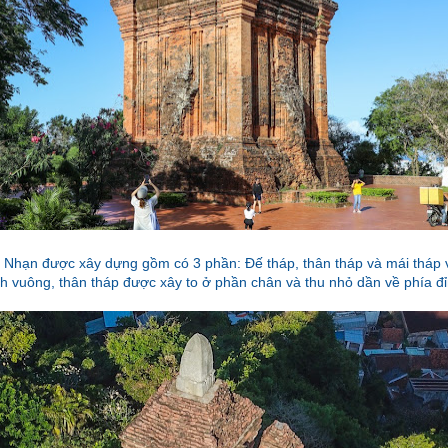
áp Nhạn được xây dựng gồm có 3 phần: Đế tháp, thân tháp và mái tháp 
h vuông, thân tháp được xây to ở phần chân và thu nhỏ dần về phía đ