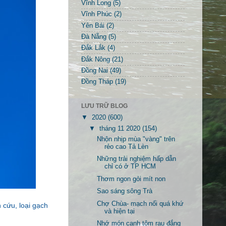
Vĩnh Long
(5)
Vĩnh Phúc
(2)
Yên Bái
(2)
Đà Nẵng
(5)
Đắk Lắk
(4)
Đắk Nông
(21)
Đồng Nai
(49)
Đồng Tháp
(19)
LƯU TRỮ BLOG
▼
2020
(600)
▼
tháng 11 2020
(154)
Nhộn nhịp mùa "vàng" trên
rẻo cao Tả Lèn
Những trải nghiệm hấp dẫn
chỉ có ở TP HCM
Thơm ngon gỏi mít non
Sao sáng sông Trà
Chợ Chùa- mạch nối quá khứ
cứu, loại gạch
và hiện tại
Nhớ món canh tôm rau đắng