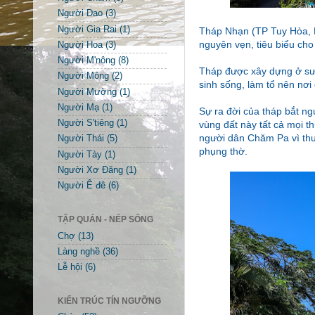
Người Dao
(3)
Người Gia Rai
(1)
Tháp Nhạn (TP Tuy Hòa, 
nguyên vẹn, tiêu biểu c
Người Hoa
(3)
Người M'nông
(8)
Tháp được xây dựng ở sườ
Người Mông
(2)
sinh sống, làm tổ nên nơi
Người Mường
(1)
Người Mạ
(1)
Sự ra đời của tháp bắt ng
Người S'tiêng
(1)
vùng đất này tất cả mọi th
người dân Chăm Pa vì thư
Người Thái
(5)
phụng thờ.
Người Tày
(1)
Người Xơ Đăng
(1)
Người Ê đê
(6)
TẬP QUÁN - NẾP SỐNG
Chợ
(13)
Làng nghề
(36)
Lễ hội
(6)
KIẾN TRÚC TÍN NGƯỠNG