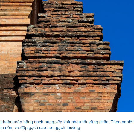
hoàn toàn bằng gạch nung xếp khít nhau rất vững chắc. Theo nghiên 
hịu nén, va đập gạch cao hơn gạch thường.