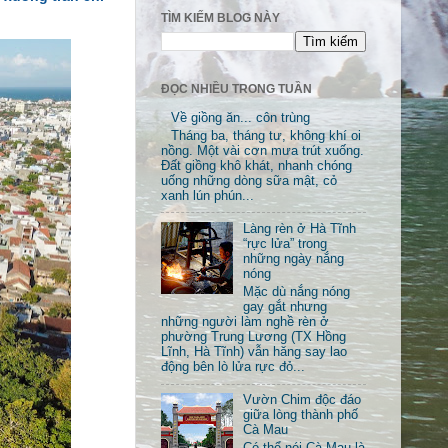
TÌM KIẾM BLOG NÀY
ĐỌC NHIỀU TRONG TUẦN
Về giồng ăn... côn trùng
Tháng ba, tháng tư, không khí oi
nồng. Một vài cơn mưa trút xuống.
Đất giồng khô khát, nhanh chóng
uống những dòng sữa mật, cỏ
xanh lún phún...
Làng rèn ở Hà Tĩnh
“rực lửa” trong
những ngày nắng
nóng
Mặc dù nắng nóng
gay gắt nhưng
những người làm nghề rèn ở
phường Trung Lương (TX Hồng
Lĩnh, Hà Tĩnh) vẫn hăng say lao
động bên lò lửa rực đỏ...
Vườn Chim độc đáo
giữa lòng thành phố
Cà Mau
Có thể nói Cà Mau là