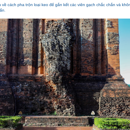
u về cách pha trộn loại keo để gắn kết các viên gạch chắc chắn và khôn
 ẩn.