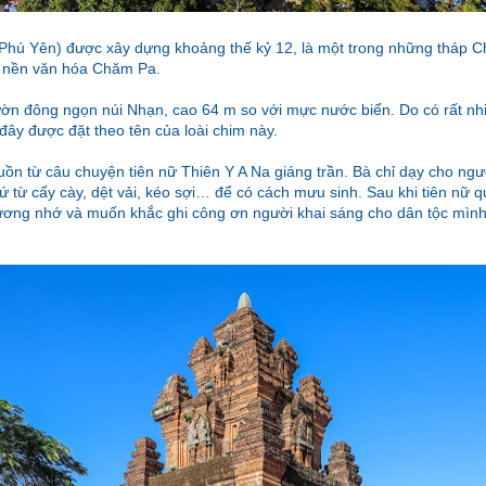
Phú Yên) được xây dựng khoảng thế kỷ 12, là một trong những tháp 
ho nền văn hóa Chăm Pa.
n đông ngọn núi Nhạn, cao 64 m so với mực nước biển. Do có rất nh
 đây được đặt theo tên của loài chim này.
uồn từ câu chuyện tiên nữ Thiên Y A Na giáng trần. Bà chỉ dạy cho ng
ứ từ cấy cày, dệt vải, kéo sợi… để có cách mưu sinh. Sau khi tiên nữ qua
ơng nhớ và muốn khắc ghi công ơn người khai sáng cho dân tộc mình