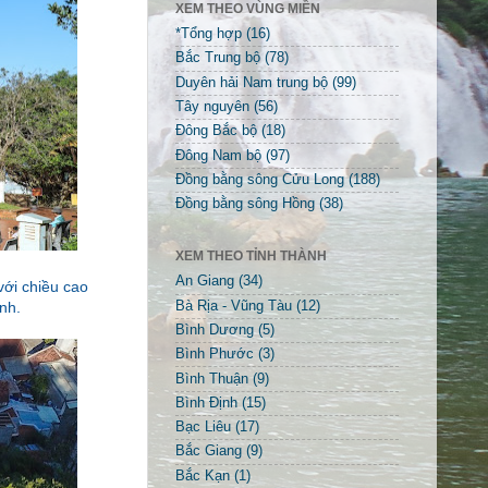
XEM THEO VÙNG MIỀN
*Tổng hợp
(16)
Bắc Trung bộ
(78)
Duyên hải Nam trung bộ
(99)
Tây nguyên
(56)
Đông Bắc bộ
(18)
Đông Nam bộ
(97)
Đồng bằng sông Cửu Long
(188)
Đồng bằng sông Hồng
(38)
XEM THEO TỈNH THÀNH
An Giang
(34)
với chiều cao
Bà Rịa - Vũng Tàu
(12)
ỉnh.
Bình Dương
(5)
Bình Phước
(3)
Bình Thuận
(9)
Bình Định
(15)
Bạc Liêu
(17)
Bắc Giang
(9)
Bắc Kạn
(1)