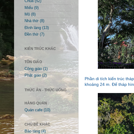
Chùa
(52)
Miếu
(9)
Mộ
(8)
Nhà thờ
(8)
Đình làng
(13)
Đền thờ
(7)
KIẾN TRÚC KHÁC
TÔN GIÁO
Công giáo
(1)
Phật giáo
(2)
Phần di tích kiến trúc th
khoảng 24 m. Đế tháp hìn
THỨC ĂN - THỨC UỐNG
HÀNG QUÁN
Quán cafe
(10)
CHỦ ĐỀ KHÁC
Bảo tàng
(4)