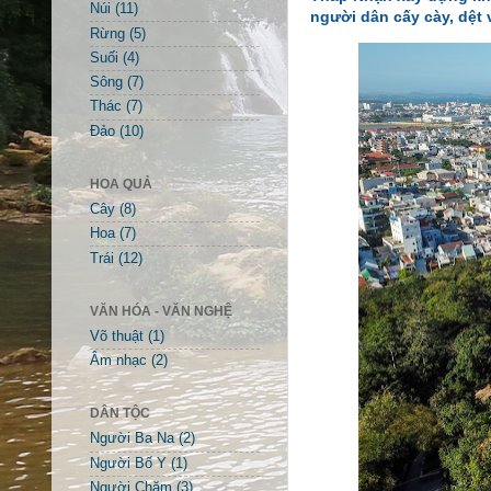
Núi
(11)
người dân cấy cày, dệt v
Rừng
(5)
Suối
(4)
Sông
(7)
Thác
(7)
Đảo
(10)
HOA QUẢ
Cây
(8)
Hoa
(7)
Trái
(12)
VĂN HÓA - VĂN NGHỆ
Võ thuật
(1)
Âm nhạc
(2)
DÂN TỘC
Người Ba Na
(2)
Người Bố Y
(1)
Người Chăm
(3)