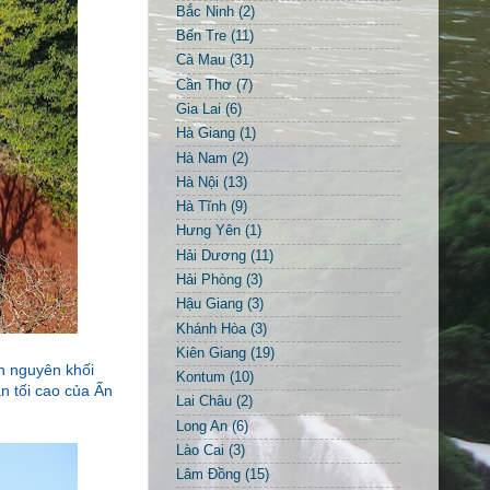
Bắc Ninh
(2)
Bến Tre
(11)
Cà Mau
(31)
Cần Thơ
(7)
Gia Lai
(6)
Hà Giang
(1)
Hà Nam
(2)
Hà Nội
(13)
Hà Tĩnh
(9)
Hưng Yên
(1)
Hải Dương
(11)
Hải Phòng
(3)
Hậu Giang
(3)
Khánh Hòa
(3)
Kiên Giang
(19)
ớn nguyên khối
Kontum
(10)
ần tối cao của Ấn
Lai Châu
(2)
Long An
(6)
Lào Cai
(3)
Lâm Đồng
(15)