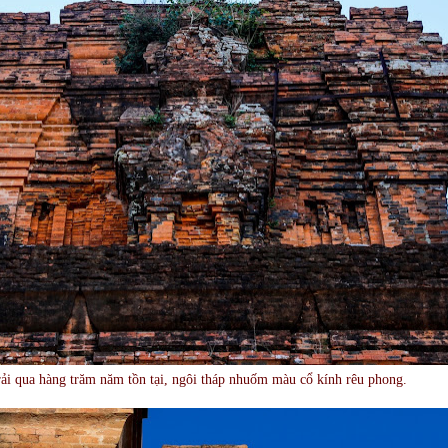
ải qua hàng trăm năm tồn tại, ngôi tháp nhuốm màu cổ kính rêu phong.