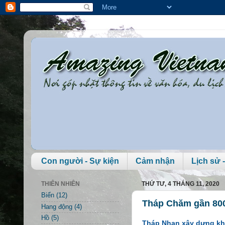
Con người - Sự kiện
Cảm nhận
Lịch sử -
THIÊN NHIÊN
THỨ TƯ, 4 THÁNG 11, 2020
Biển
(12)
Tháp Chăm gần 800
Hang động
(4)
Hồ
(5)
Tháp Nhạn xây dựng khoả