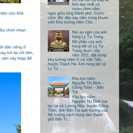
tỉnh duy nhất có
vườn chim nằm
Chăm còn khá
ngay giữa lòng thành phố. Vườn
chim độc đáo này nằm trong khuôn
viên Khu tưởng niệm Chủ ...
iều chim nhạn
Nơi an nghỉ của anh
hùng Lý Tự Trọng
Mộ phần của anh
hùng liệt sỹ Lý Tự
ười dân sống ở
Trọng được xây
y trở lại cõi tiên,
năm 2011, đặt trong
 nên xây tháp để
khu tưởng niệm ở xã Việt Tiến,
huyện Thạch Hà. Anh hùng liệt sỹ
Lý Tự ...
Khu lưu niệm
Nguyễn Thị Định –
Giồng Trôm – Bến
Tre
Khu lưu niệm
Nguyễn Thị Định tọa
lạc tại xã Lương Hòa, huyện Giồng
Trôm, tỉnh Bến Tre quê hương của
Nữ tướng cách trung tâm thành
phố Bến Tr...